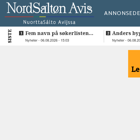
ANNONSE
DE
SISTE
Fem navn på søkerlisten
Anders by
til toppjobben i
teknologis
Nyheter - 06.08.2026 - 15:03
Nyheter - 06.08.2
Sametinget
Lakså
<
Le