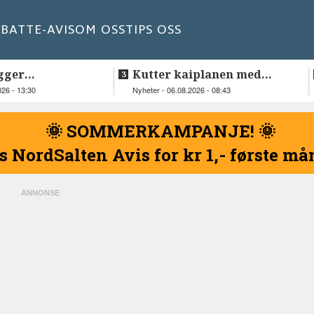
BATT
E-AVIS
OM OSS
TIPS OSS
gger
Kutter kaiplanen med
elskap fra
flere hundre millioner
026 - 13:30
Nyheter - 06.08.2026 - 08:43
kroner
🌞 SOMMERKAMPANJE! 🌞
s NordSalten Avis for kr 1,- første m