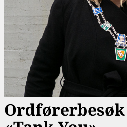
Ordførerbesøk 
«Tank You»