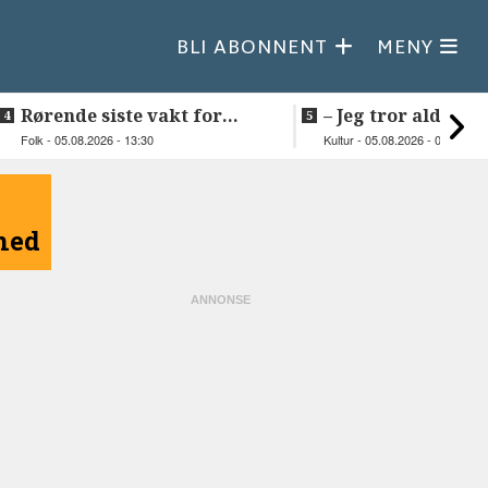
BLI ABONNENT
MENY
Rørende siste vakt for
–⁠ Jeg tror aldri je
Inge på Helnessund-kaia
så vakker natur
Folk - 05.08.2026 - 13:30
Kultur - 05.08.2026 - 09:20
åned