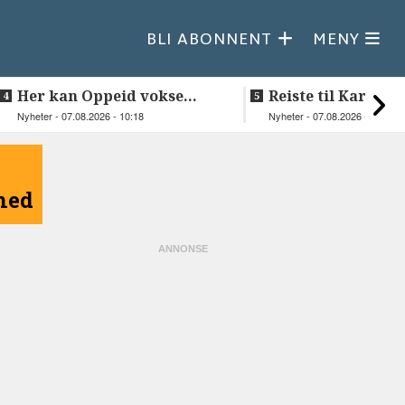
BLI ABONNENT
MENY
Her kan Oppeid vokse
Reiste til Karasjok
videre
vie Ellen og Joha
Nyheter - 07.08.2026 - 10:18
Nyheter - 07.08.2026 - 08:30
åned