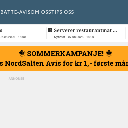
BATT
E-AVIS
OM OSS
TIPS OSS
s
Serverer restaurantmat til
beboerne
07.08.2026 - 18:00
Nyheter - 07.08.2026 - 14:00
🌞 SOMMERKAMPANJE! 🌞
s NordSalten Avis for kr 1,- første m