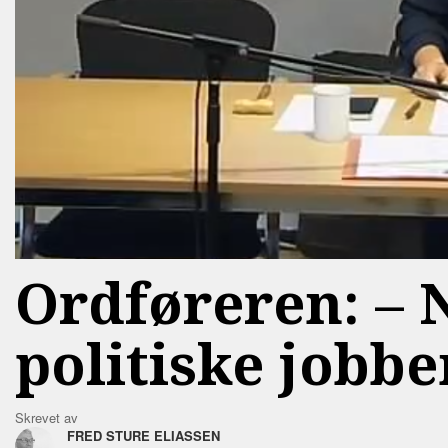
Ordføreren: –⁠ 
politiske jobbe
Skrevet av
FRED STURE ELIASSEN