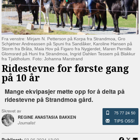
Fra venstre: Mirjam N. Petterson på Korpa fra Strandmoa, Gro
Schjøtner Andreassen på Spuni fra Sandåker, Karoline Hansen på
Storm fra Bråta, Maia Hov på Figaro fra Nygjerdet, Maren Pernille
Glomsrød på Huni fra Strandmoa, Ingrid Dahlen Tessem på Blakkur
fra Tjaldholum. Foto: Johanna Marstrand
Ridestevne for første gang
på 10 år
Mange ekvipasjer møtte opp for å delta på
ridestevne på Strandmoa gård.
Skrevet av
75 77 24 50
REGINE ANASTASIA BAKKEN
TIPS OSS!
Journalist
03.06.2024 13:00
Publisert: