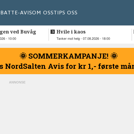
BATT
E-AVIS
OM OSS
TIPS OSS
gen ved Buvåg
Hvile i kaos
2026 - 10:00
Tanker mot helg - 07.08.2026 - 18:00
🌞 SOMMERKAMPANJE! 🌞
s NordSalten Avis for kr 1,- første m