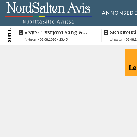
ANNONSE
DE
SISTE
«Nye» Tysfjord Sang &
Skokkelvå
Sement hyllet sin avdøde
Nyheter - 08.08.2026 - 23:45
Ut på tur - 08.08.
trommis
<
Le