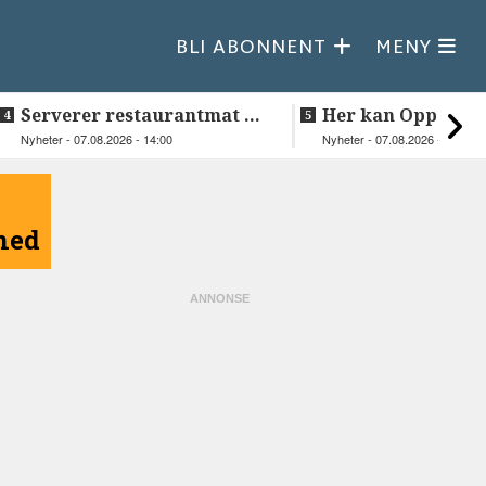
BLI ABONNENT
MENY
Serverer restaurantmat til
Her kan Oppeid v
beboerne
videre
Nyheter - 07.08.2026 - 14:00
Nyheter - 07.08.2026 - 10:18
åned