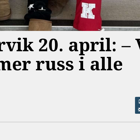
vik 20. april: –⁠ 
er russ i alle