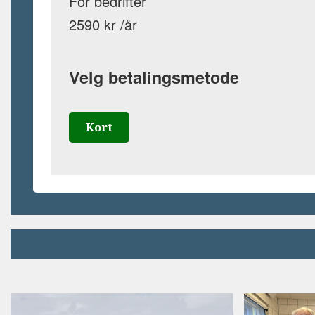
For bedrifter
2590 kr /år
Velg betalingsmetode
Kort