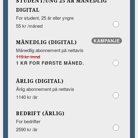
STUDENT/UNG 25 ÅR MÅNEDLIG
DIGITAL
For student, 25 år eller yngre
55 kr /måned
KAMPANJE
MÅNEDLIG (DIGITAL)
Månedlig abonnement på nettavis
119 kr /mnd
1 KR FOR FØRSTE MÅNED.
ÅRLIG (DIGITAL)
Årlig abonnement på nettavis
1140 kr /år
BEDRIFT (ÅRLIG)
For bedrifter
2590 kr /år