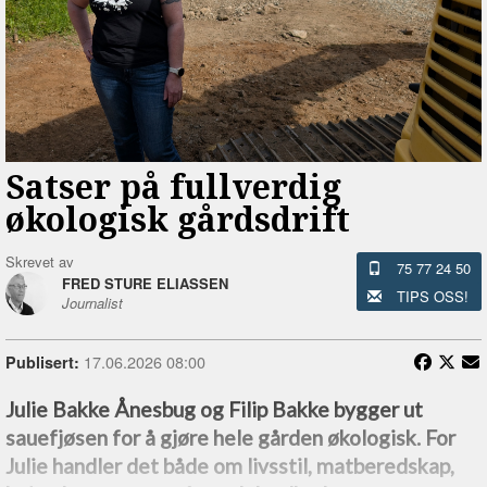
Satser på fullverdig
økologisk gårdsdrift
Skrevet av
75 77 24 50
FRED STURE ELIASSEN
TIPS OSS!
Journalist
17.06.2026 08:00
Publisert:
Julie Bakke Ånesbug og Filip Bakke bygger ut
sauefjøsen for å gjøre hele gården økologisk. For
Julie handler det både om livsstil, matberedskap,