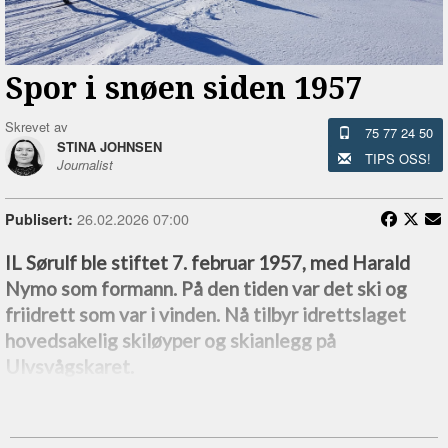
Spor i snøen siden 1957
Skrevet av
75 77 24 50
STINA JOHNSEN
TIPS OSS!
Journalist
26.02.2026 07:00
Publisert:
IL Sørulf ble stiftet 7. februar 1957, med Harald
Nymo som formann. På den tiden var det ski og
friidrett som var i vinden. Nå tilbyr idrettslaget
hovedsakelig skiløyper og skianlegg på
Ulvsvågskaret.