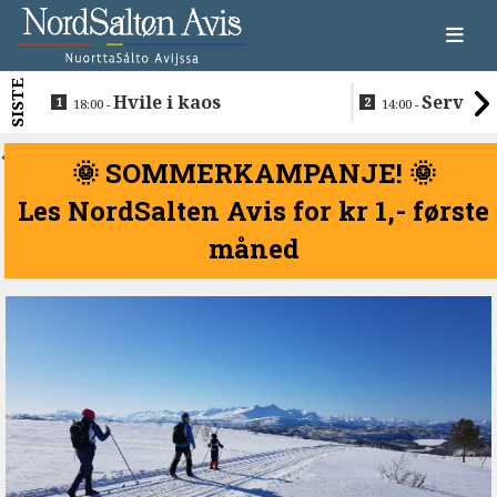
SISTE
Hvile i kaos
Servere
18:00 -
14:00 -
restaurantma
beboerne
<
🌞 SOMMERKAMPANJE! 🌞
Les NordSalten Avis for kr 1,- første
måned