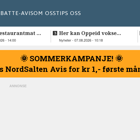
BATT
E-AVIS
OM OSS
TIPS OSS
estaurantmat til
Her kan Oppeid vokse
videre
026 - 14:00
Nyheter - 07.08.2026 - 10:18
🌞 SOMMERKAMPANJE! 🌞
s NordSalten Avis for kr 1,- første m