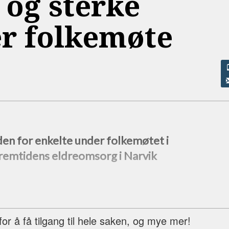
 og sterke
r folkemøte
den for enkelte under folkemøtet i
remtidens eldreomsorg i Narvik
r å få tilgang til hele saken, og mye mer!