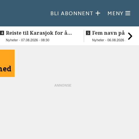
BLI ABONNENT
MENY
Reiste til Karasjok for å
Fem navn på søker
vie Ellen og Johan Anders
til toppjobben i
Nyheter - 07.08.2026 - 08:30
Nyheter - 06.08.2026 - 15:03
Sametinget
åned