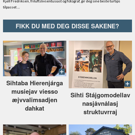
FIKK DU MED DEG DISSE SAKENE?
Sihtaba Hierenjárga
musiejav viesso
Sihti Stájgomodellav
æjvvalimsadjen
nasjåvnålasj
dahkat
struktuvrraj