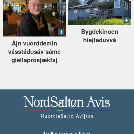
Bygdekinoen
hiejteduvvá
Ájn vuorddemin
vásstádusáv sáme
giellaprosjæktaj