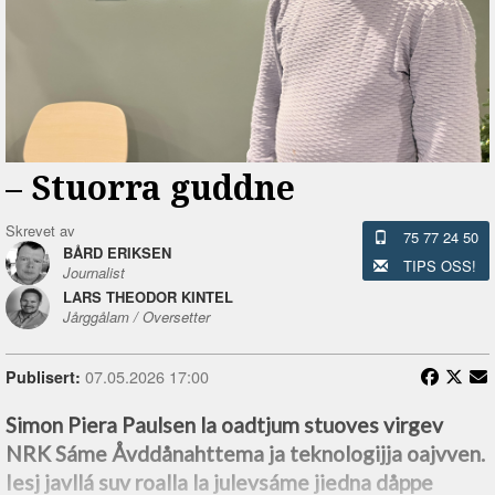
–⁠ Stuorra guddne
Skrevet av
75 77 24 50
BÅRD ERIKSEN
TIPS OSS!
Journalist
LARS THEODOR KINTEL
Jårggålam / Oversetter
07.05.2026 17:00
Publisert:
Simon Piera Paulsen la oadtjum stuoves virgev
NRK Sáme Åvddånahttema ja teknologijja oajvven.
Iesj javllá suv roalla la julevsáme jiedna dåppe