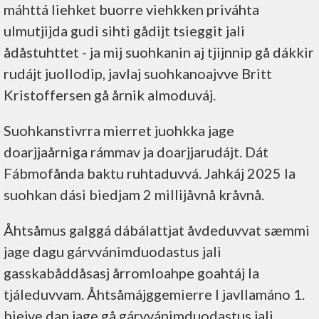
máhttá liehket buorre viehkken priváhta
ulmutjijda gudi sihti gådijt tsieggit jali
ådåstuhttet - ja mij suohkanin aj tjijnnip gå dákkir
rudájt juollodip, javlaj suohkanoajvve Britt
Kristoffersen gå årnik almoduváj.
Suohkanstivrra mierret juohkka jage
doarjjaårniga rámmav ja doarjjarudájt. Dát
Fábmofånda baktu ruhtaduvvá. Jahkáj 2025 la
suohkan dási biedjam 2 millijåvnå kråvnå.
Åhtsåmus galggá dábálattjat åvdeduvvat sæmmi
jage dagu gárvvánimduodastus jali
gasskabåddåsasj årromloahpe goahtáj la
tjáleduvvam. Åhtsåmájggemierre l javllamáno 1.
biejve dan jage gå gárvvánimduodastus jali