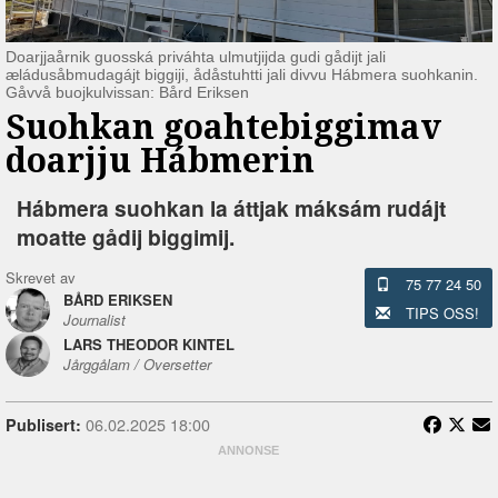
Doarjjaårnik guosská priváhta ulmutjijda gudi gådijt jali
æládusåbmudagájt biggiji, ådåstuhtti jali divvu Hábmera suohkanin.
Gåvvå buojkulvissan: Bård Eriksen
Suohkan goahtebiggimav
doarjju Hábmerin
Hábmera suohkan la áttjak máksám rudájt
moatte gådij biggimij.
Skrevet av
75 77 24 50
BÅRD ERIKSEN
TIPS OSS!
Journalist
LARS THEODOR KINTEL
Jårggålam / Oversetter
06.02.2025 18:00
Publisert: