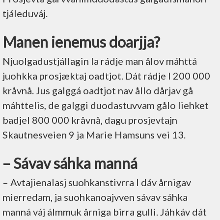
tjáleduváj.
Manen ienemus doarjja?
Njuolgadustjállagin la rádje man ålov máhttá
juohkka prosjæktaj oadtjot. Dát rádje l 200 000
kråvnå. Jus galggá oadtjot nav ållo dårjav gå
máhttelis, de galggi duodastuvvam gålo liehket
badjel 800 000 kråvnå, dagu prosjevtajn
Skautnesveien 9 ja Marie Hamsuns vei 13.
– Sávav sáhka manná
– Avtajienalasj suohkanstivrra l dáv årnigav
mierredam, ja suohkanoajvven sávav sáhka
manná váj álmmuk årniga birra gulli. Jáhkáv dát