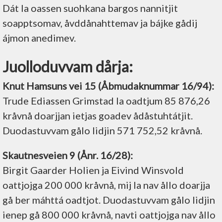
Dát la oassen suohkana bargos nannitjit
soapptsomav, åvddånahttemav ja bájke gådij
ájmon anedimev.
Juolloduvvam dårja:
Knut Hamsuns vei 15 (Åbmudaknummar 16/94):
Trude Ediassen Grimstad la oadtjum 85 876,26
kråvnå doarjjan ietjas goadev ådåstuhtátjit.
Duodastuvvam gålo lidjin 571 752,52 kråvnå.
Skautnesveien 9 (Ånr. 16/28):
Birgit Gaarder Holien ja Eivind Winsvold
oattjojga 200 000 kråvnå, mij la nav ållo doarjja
gå ber máhttá oadtjot. Duodastuvvam gålo lidjin
ienep gå 800 000 kråvnå, navti oattjojga nav ållo