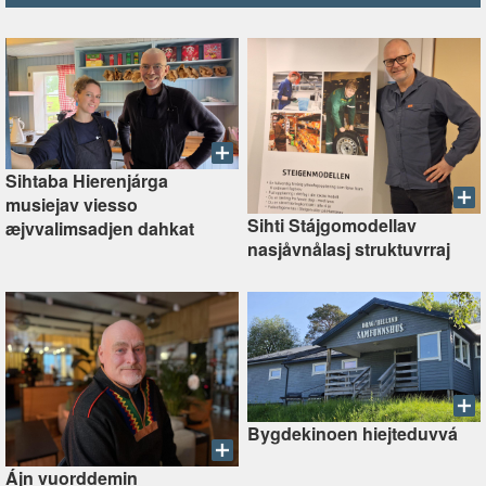
Sihtaba Hierenjárga
musiejav viesso
Sihti Stájgomodellav
æjvvalimsadjen dahkat
nasjåvnålasj struktuvrraj
Bygdekinoen hiejteduvvá
Ájn vuorddemin