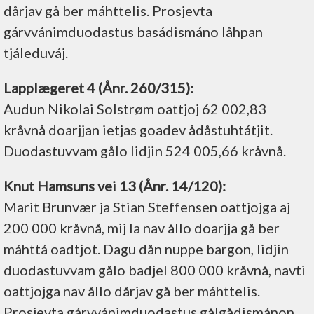
dårjav gå ber máhttelis. Prosjevta
gárvvánimduodastus basádismáno låhpan
tjáleduváj.
Lapplægeret 4 (Ånr. 260/315):
Audun Nikolai Solstrøm oattjoj 62 002,83
kråvnå doarjjan ietjas goadev ådåstuhtátjit.
Duodastuvvam gålo lidjin 524 005,66 kråvnå.
Knut Hamsuns vei 13 (Ånr. 14/120):
Marit Brunvær ja Stian Steffensen oattjojga aj
200 000 kråvnå, mij la nav ållo doarjja gå ber
máhttá oadtjot. Dagu dån nuppe bargon, lidjin
duodastuvvam gålo badjel 800 000 kråvnå, navti
oattjojga nav ållo dårjav gå ber máhttelis.
Prosjevta gárvvánimduodastus gålgådismánon