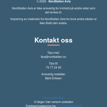
© 2026 -
NordSalten Avis
NordSalten Avis er ikke ansvarlig for innhold på andre sider som
det lenkes til.
Kopiering av materiale fra NordSalten Avis for bruk andre steder er
ikke tillatt uten avtale.
Kontakt oss
Tips mail:
tips@nordsalten.no
Tips tlf:
75 77 24 50
Ansvarlig redaktør:
Bård Eriksen
Personvernvilkår
Vi følger Vær varsom-plakaten
Publiseringsløsning fra
Lynx Publishing AS