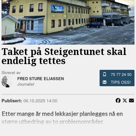
Taket på Steigentunet skal
endelig tettes
Skrevet av
75 77 24 50
FRED STURE ELIASSEN
TIPS OSS!
Journalist
06.10.2025 14:00
Publisert:
Etter mange år med lekkasjer planlegges nå en
større utbedring av to problemområder.