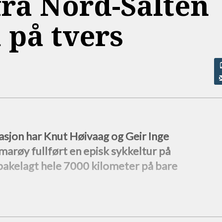
fra Nord-Salten
 på tvers
jon har Knut Høivaag og Geir Inge
arøy fullført en episk sykkeltur på
lbakelagt hele 7000 kilometer på bare