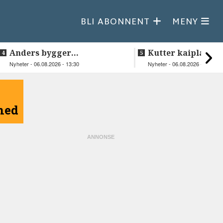
BLI ABONNENT
MENY
Anders bygger
Kutter kaiplanen
teknologiselskap fra
flere hundre mill
Nyheter - 06.08.2026 - 13:30
Nyheter - 06.08.2026 - 08:43
Lakså
kroner
åned