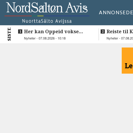
ANNONSE
DE
SISTE
Her kan Oppeid vokse
Reiste til 
videre
vie Ellen 
Nyheter - 07.08.2026 - 10:18
Nyheter - 07.08.2
<
Le