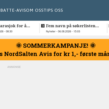
BATT
E-AVIS
OM OSS
TIPS OSS
Karasjok for å
Fem navn på søkerlisten
og Johan Anders
til toppjobben i
026 - 08:30
Nyheter - 06.08.2026 - 15:03
Sametinget
🌞 SOMMERKAMPANJE! 🌞
s NordSalten Avis for kr 1,- første m