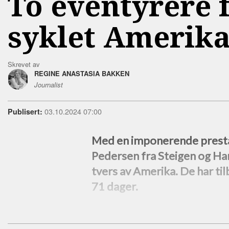
To eventyrere 
syklet Amerika
Skrevet av
REGINE ANASTASIA BAKKEN
Journalist
03.10.2024 07:00
Publisert:
Med en imponerende prestas
Pedersen fra Steigen og Ham
tvers av Amerika. De har ti
71 dager.