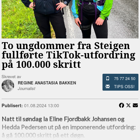
To ungdommer fra Steigen
fullførte TikTok-utfordring
på 100.000 skritt
Skrevet av
75 77 24 50
REGINE ANASTASIA BAKKEN
TIPS OSS!
Journalist
01.08.2024 13:00
Publisert:
Natt til søndag la Eline Fjordbakk Johansen og
Hedda Pedersen ut på en imponerende utfordring:
å gå 100.000 skritt på ett døgn.