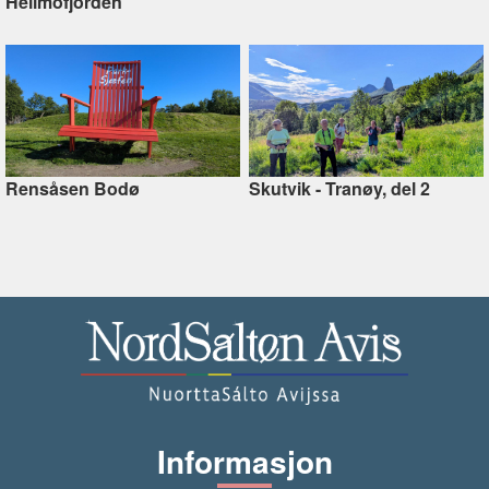
Hellmofjorden
Rensåsen Bodø
Skutvik - Tranøy, del 2
Informasjon