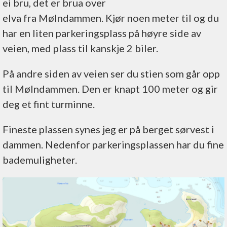
ei bru, det er brua over
Bilvei nesten
elva fra Mølndammen. Kjør noen meter til og du
helt fram
har en liten parkeringsplass på høyre side av
veien, med plass til kanskje 2 biler.
På andre siden av veien ser du stien som går opp
til Mølndammen. Den er knapt 100 meter og gir
deg et fint turminne.
Fineste plassen synes jeg er på berget sørvest i
dammen. Nedenfor parkeringsplassen har du fine
bademuligheter.