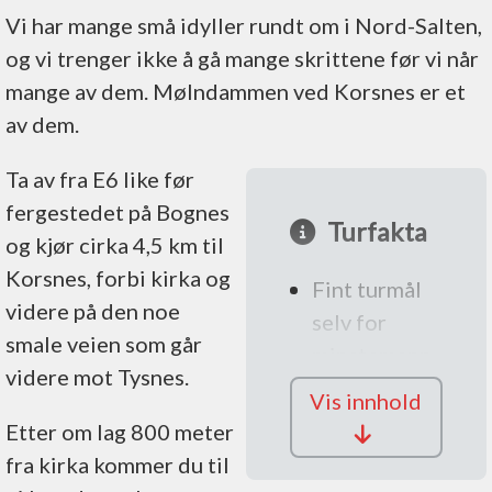
Vi har mange små idyller rundt om i Nord-Salten,
og vi trenger ikke å gå mange skrittene før vi når
mange av dem. Mølndammen ved Korsnes er et
av dem.
Ta av fra E6 like før
fergestedet på Bognes
Turfakta
og kjør cirka 4,5 km til
Korsnes, forbi kirka og
Fint turmål
videre på den noe
selv for
smale veien som går
minstemann
videre mot Tysnes.
Bademuligheter
Vis innhold
like ved
Etter om lag 800 meter
Ca. 100
fra kirka kommer du til
meter lett sti