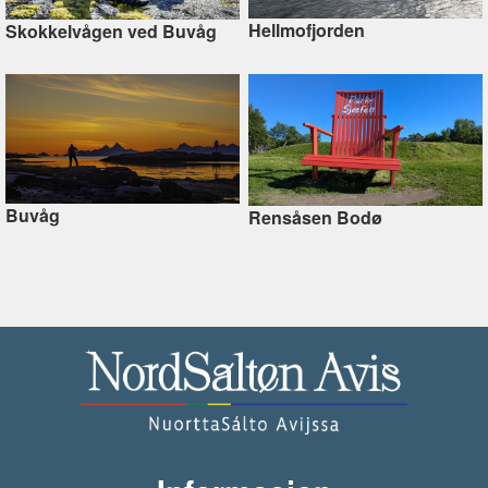
Hellmofjorden
Skokkelvågen ved Buvåg
Buvåg
Rensåsen Bodø