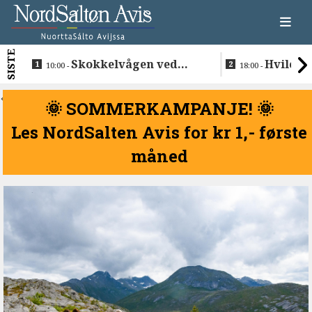
SISTE
Skokkelvågen ved
Hvile i 
10:00 -
18:00 -
Buvåg
<
🌞 SOMMERKAMPANJE! 🌞
Les NordSalten Avis for kr 1,- første
måned