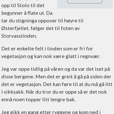
Noe
opp til Stolo til det
krevende
begynner å flate ut. Da
dagstur
tar du stigninga oppover til høyre til
Fin utsikt
Østerfjellet, følger det til foten av
817
Storvasstinden.
høydemeter
Ca. 6 km fra
Det er enkelte felt i tinden som er fri for
Notvatn (én
vegetasjon og kan nok være glatt i regnvær.
vei)
Jeg var oppe tidlig på våren og da var det iset på
5,5 km fra
disse bergene. Men det er greit å gå på siden der
Litjvatnet
det er vegetasjon. Det kan føre til at du må gå litt
(én vei)
i sikksakk. Når du tror du er oppe så er det nok
ennå noen topper litt lengre bak.
Jeg gikk en gang etter ryggene og kom ned i