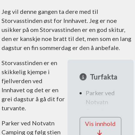
Jeg vil denne gangen ta dere med til
Storvasstinden øst for Innhavet. Jeg er noe
usikker på om Storvasstinden er en god skitur,
den er kanskje noe bratt til det, men som en lang
dagstur en fin sommerdag er den å anbefale.
Storvasstinden er en
skikkelig kjempe i
Turfakta
fjellverden ved
Innhavet og det er en
Parker ved
grei dagstur å gå dit for
Notvatn
turvante.
Camping
eller ved
Parker ved Notvatn
Vis innhold
Litjvatnet
Camping og følg stien