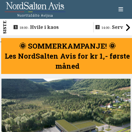
SISTE
Hvile i kaos
Servere
18:00 -
14:00 -
restaurantma
beboerne
<
🌞 SOMMERKAMPANJE! 🌞
Les NordSalten Avis for kr 1,- første
måned