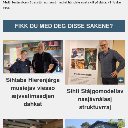
FIKK DU MED DEG DISSE SAKENE?
Sihtaba Hierenjárga
musiejav viesso
Sihti Stájgomodellav
æjvvalimsadjen
nasjåvnålasj
dahkat
struktuvrraj