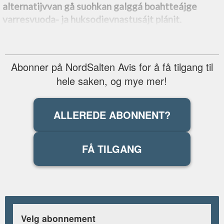
alternatijvvan gå suohkan galggá boahtteájge
varresvuoda- ja huksodievnastusájt plánit.
Abonner på NordSalten Avis for å få tilgang til
hele saken, og mye mer!
ALLEREDE ABONNENT?
FÅ TILGANG
Velg abonnement