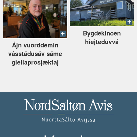
Bygdekinoen
hiejteduvvá
Ájn vuorddemin
vásstádusáv sáme
giellaprosjæktaj