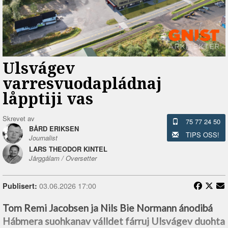
Ulsvágev
varresvuodapládnaj
låpptiji vas
Skrevet av
75 77 24 50
BÅRD ERIKSEN
TIPS OSS!
Journalist
LARS THEODOR KINTEL
Jårggålam / Oversetter
03.06.2026 17:00
Publisert:
Tom Remi Jacobsen ja Nils Bie Normann ánodibá
Hábmera suohkanav válldet fárruj Ulsvágev duohta