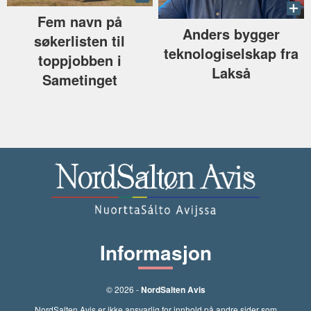
Fem navn på
Anders bygger
søkerlisten til
teknologiselskap fra
toppjobben i
Lakså
Sametinget
Informasjon
© 2026 -
NordSalten Avis
NordSalten Avis er ikke ansvarlig for innhold på andre sider som