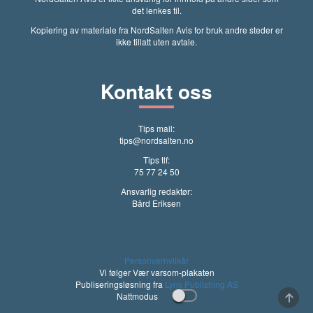
det lenkes til.
Kopiering av materiale fra NordSalten Avis for bruk andre steder er
ikke tillatt uten avtale.
Kontakt oss
Tips mail:
tips@nordsalten.no
Tips tlf:
75 77 24 50
Ansvarlig redaktør:
Bård Eriksen
Personvernvilkår
Vi følger Vær varsom-plakaten
Publiseringsløsning fra
Lynx Publishing AS
Nattmodus