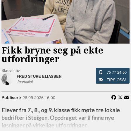
Fikk bryne seg på ekte
utfordringer
Skrevet av
75 77 24 50
FRED STURE ELIASSEN
TIPS OSS!
Journalist
26.05.2026 16:00
Publisert:
Elever fra 7., 8., og 9. klasse fikk møte tre lokale
bedrifter i Steigen. Oppdraget var å finne nye
løsninger på virkelige utfordringer.