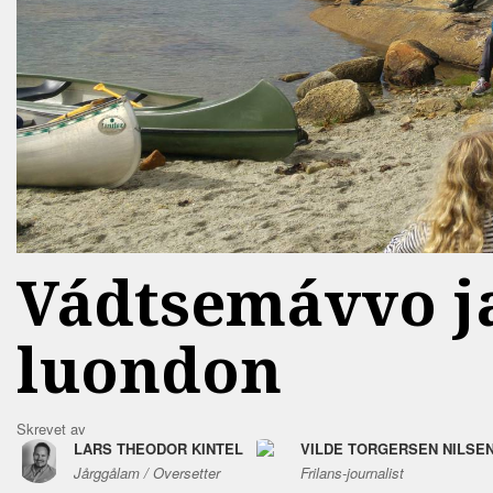
Vádtsemávvo j
luondon
Skrevet av
LARS THEODOR KINTEL
VILDE TORGERSEN NILSE
Jårggålam / Oversetter
Frilans-journalist