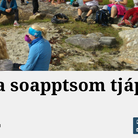
a soapptsom tjá
N