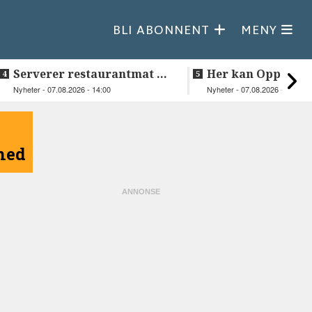
BLI ABONNENT
MENY
Serverer restaurantmat til
Her kan Oppeid v
beboerne
videre
Nyheter - 07.08.2026 - 14:00
Nyheter - 07.08.2026 - 10:18
åned