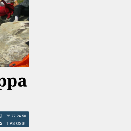
ppa
75 77 24 50
TIPS OSS!