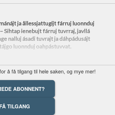
ánájt ja ållessjattugijt fárruj luonnduj
⁠ Sihtap ienebujt fárruj tuvrraj, javllá
e nalluj ásadi tuvrajt ja dáhpádusájt
 Stájgo luonnduj oahpástuvvat.
r å få tilgang til hele saken, og mye mer!
REDE ABONNENT?
FÅ TILGANG