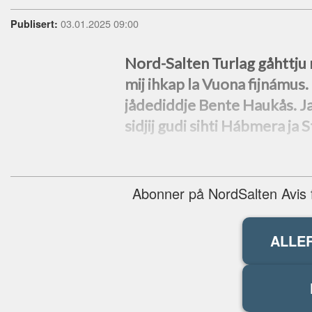
03.01.2025 09:00
Publisert:
Nord-Salten Turlag gåhttju m
mij ihkap la Vuona fijnámus. –
jådediddje Bente Haukås. Jag
sidjij gudi sihti Hábmera ja
Abonner på NordSalten Avis fo
ALLE