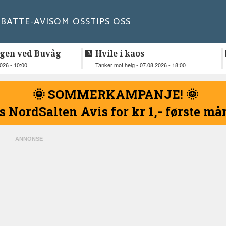
BATT
E-AVIS
OM OSS
TIPS OSS
gen ved Buvåg
Hvile i kaos
2026 - 10:00
Tanker mot helg - 07.08.2026 - 18:00
🌞 SOMMERKAMPANJE! 🌞
s NordSalten Avis for kr 1,- første m