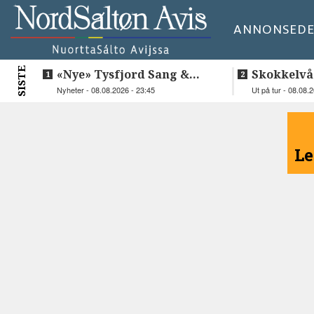
ANNONSE
DE
SISTE
«Nye» Tysfjord Sang &
Skokkelvå
Sement hyllet sin avdøde
Nyheter - 08.08.2026 - 23:45
Ut på tur - 08.08.
trommis
<
Le