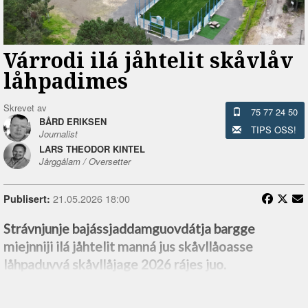
Várrodi ilá jåhtelit skåvlåv
låhpadimes
Skrevet av
75 77 24 50
BÅRD ERIKSEN
TIPS OSS!
Journalist
LARS THEODOR KINTEL
Jårggålam / Oversetter
21.05.2026 18:00
Publisert:
Strávnjunje bajássjaddamguovdátja bargge
miejnniji ilá jåhtelit manná jus skåvllåoasse
låhpaduvvá skåvllåjage 2026 rájes juo.