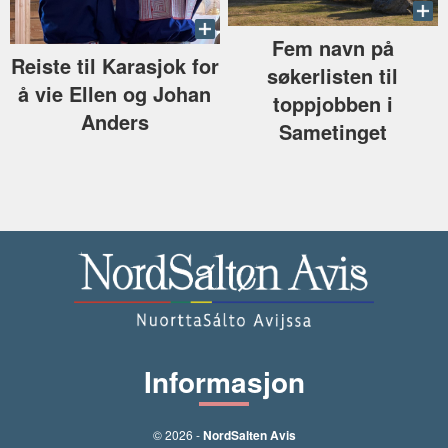
Fem navn på
Reiste til Karasjok for
søkerlisten til
å vie Ellen og Johan
toppjobben i
Anders
Sametinget
Informasjon
© 2026 -
NordSalten Avis