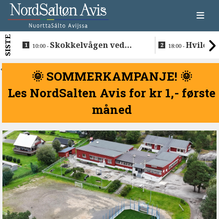
SISTE
Skokkelvågen ved
Hvile i 
10:00 -
18:00 -
Buvåg
<
🌞 SOMMERKAMPANJE! 🌞
Les NordSalten Avis for kr 1,- første
måned