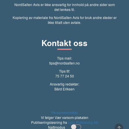
NordSalten Avis er ikke ansvarlig for innhold på andre sider som
det lenkes til.
Kopiering av materiale fra NordSalten Avis for bruk andre steder er
ikke tillatt uten avtale.
Kontakt oss
Tips mail:
tips@nordsalten.no
Tips tlf:
75 77 24 50
Ansvarlig redaktør:
Bård Eriksen
Personvernvilkår
Vi følger Vær varsom-plakaten
Publiseringsløsning fra
Lynx Publishing AS
Nattmodus