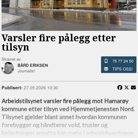
Varsler fire pålegg etter
tilsyn
Skrevet av
75 77 24 50
BÅRD ERIKSEN
TIPS OSS!
Journalist
27.05.2026 10:30
Publisert:
Arbeidstilsynet varsler fire pålegg mot Hamarøy
kommune etter tilsyn ved Hjemmetjenesten Nord.
Tilsynet gjelder blant annet hvordan kommunen
forebygger og håndterer vold, trusler og
belastninger ansatte kan møte i arbeidshverdagen.