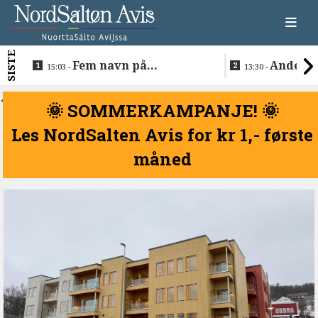
SISTE
Fem navn på
Anders 
15:03 -
13:30 -
søkerlisten til toppjobben
teknologise
i Sametinget
Lakså
<
🌞 SOMMERKAMPANJE! 🌞
Les NordSalten Avis for kr 1,- første
måned