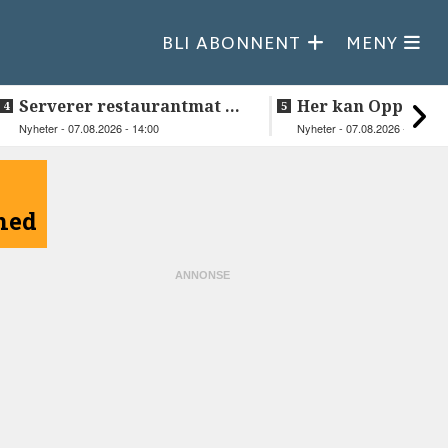
BLI ABONNENT
MENY
Serverer restaurantmat til
Her kan Oppeid v
beboerne
videre
Nyheter - 07.08.2026 - 14:00
Nyheter - 07.08.2026 - 10:18
åned