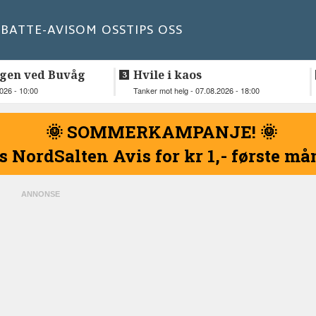
BATT
E-AVIS
OM OSS
TIPS OSS
gen ved Buvåg
Hvile i kaos
2026 - 10:00
Tanker mot helg - 07.08.2026 - 18:00
🌞 SOMMERKAMPANJE! 🌞
s NordSalten Avis for kr 1,- første m