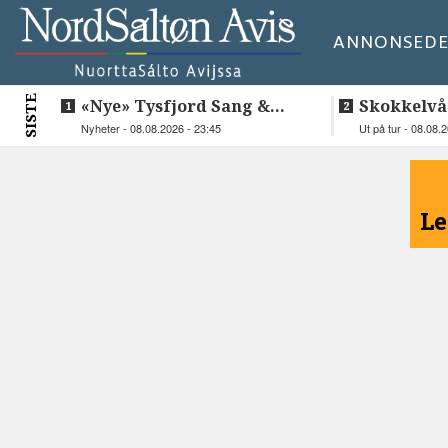
ANNONSE
DE
SISTE
«Nye» Tysfjord Sang &
Skokkelvå
Sement hyllet sin avdøde
Nyheter - 08.08.2026 - 23:45
Ut på tur - 08.08.
trommis
<
Le