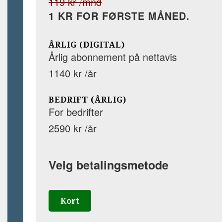
119 kr /mnd
1 KR FOR FØRSTE MÅNED.
ÅRLIG (DIGITAL)
Årlig abonnement på nettavis
1140 kr /år
BEDRIFT (ÅRLIG)
For bedrifter
2590 kr /år
Velg betalingsmetode
Kort