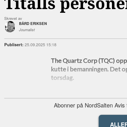
Titalls person
Skrevet av
BÅRD ERIKSEN
Journalist
25.09.2025 15:18
Publisert:
The Quartz Corp (TQC) oppl
kutte i bemanningen. Det o
torsdag.
Abonner på NordSalten Avis fo
ALLE