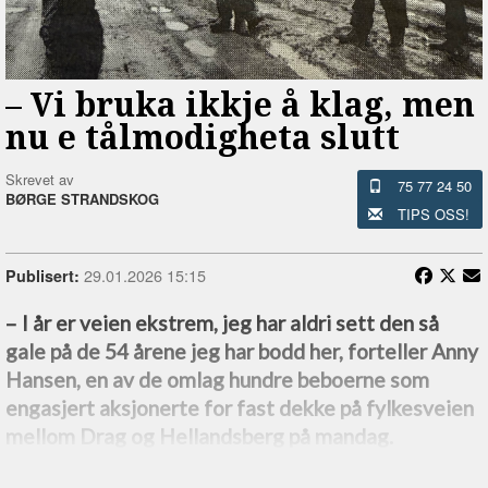
–⁠ Vi bruka ikkje å klag, men
nu e tålmodigheta slutt
Skrevet av
75 77 24 50
BØRGE STRANDSKOG
TIPS OSS!
29.01.2026 15:15
Publisert:
–⁠ I år er veien ekstrem, jeg har aldri sett den så
gale på de 54 årene jeg har bodd her, forteller Anny
Hansen, en av de omlag hundre beboerne som
engasjert aksjonerte for fast dekke på fylkesveien
mellom Drag og Hellandsberg på mandag.