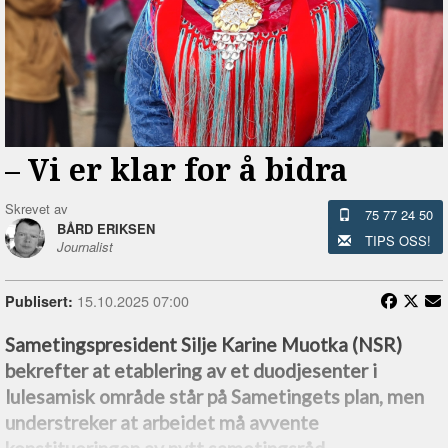
–⁠ Vi er klar for å bidra
Skrevet av
75 77 24 50
BÅRD ERIKSEN
TIPS OSS!
Journalist
15.10.2025 07:00
Publisert:
Sametingspresident Silje Karine Muotka (NSR)
bekrefter at etablering av et duodjesenter i
lulesamisk område står på Sametingets plan, men
understreker at arbeidet må avvente