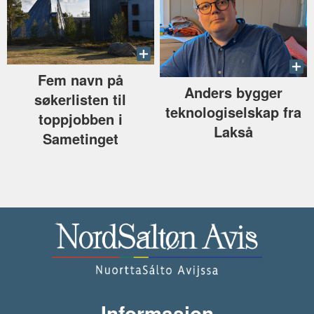
Fem navn på
Anders bygger
søkerlisten til
teknologiselskap fra
toppjobben i
Lakså
Sametinget
Informasjon