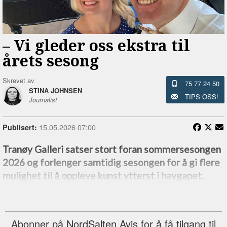
–⁠ Vi gleder oss ekstra til
årets sesong
Skrevet av
75 77 24 50
STINA JOHNSEN
TIPS OSS!
Journalist
15.05.2026 07:00
Publisert:
Tranøy Galleri satser stort foran sommersesongen
2026 og forlenger samtidig sesongen for å gi flere
mulighet til å oppleve kunst ytterst i havgapet.
Abonner på NordSalten Avis for å få tilgang til