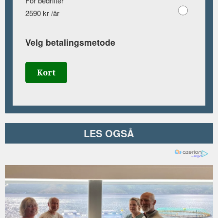
For bedrifter
2590 kr /år
Velg betalingsmetode
Kort
LES OGSÅ