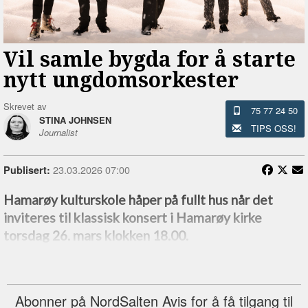
Vil samle bygda for å starte
nytt ungdomsorkester
Skrevet av
75 77 24 50
STINA JOHNSEN
TIPS OSS!
Journalist
23.03.2026 07:00
Publisert:
Hamarøy kulturskole håper på fullt hus når det
inviteres til klassisk konsert i Hamarøy kirke
torsdag 26. mars klokken 18.00.
Abonner på NordSalten Avis for å få tilgang til