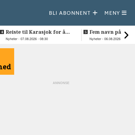
BLI ABONNENT
MENY
Reiste til Karasjok for å
Fem navn på søker
vie Ellen og Johan Anders
til toppjobben i
Nyheter - 07.08.2026 - 08:30
Nyheter - 06.08.2026 - 15:03
Sametinget
åned