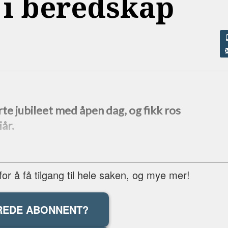
 i beredskap
e jubileet med åpen dag, og fikk ros
år.
r å få tilgang til hele saken, og mye mer!
REDE ABONNENT?