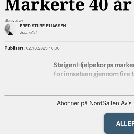
Markerte 40 år
Skrevet av
FRED STURE ELIASSEN
Journalist
02.10.2025 10:30
Publisert:
Steigen Hjelpekorps markert
for innsatsen gjennom fire ti
Abonner på NordSalten Avis fo
ALLE