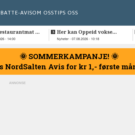
BATT
E-AVIS
OM OSS
TIPS OSS
estaurantmat til
Her kan Oppeid vokse
videre
026 - 14:00
Nyheter - 07.08.2026 - 10:18
🌞 SOMMERKAMPANJE! 🌞
s NordSalten Avis for kr 1,- første m