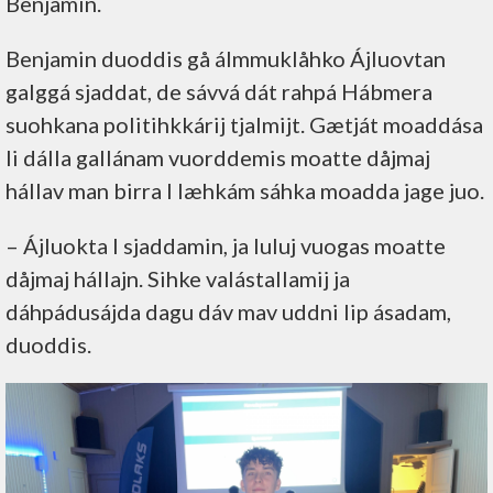
Benjamin.
Benjamin duoddis gå álmmuklåhko Ájluovtan
galggá sjaddat, de sávvá dát rahpá Hábmera
suohkana politihkkárij tjalmijt. Gætját moaddása
li dálla gallánam vuorddemis moatte dåjmaj
hállav man birra l læhkám sáhka moadda jage juo.
– Ájluokta l sjaddamin, ja luluj vuogas moatte
dåjmaj hállajn. Sihke valástallamij ja
dáhpádusájda dagu dáv mav uddni lip ásadam,
duoddis.