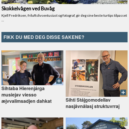
FIKK DU MED DEG DISSE SAKENE?
Sihtaba Hierenjárga
musiejav viesso
Sihti Stájgomodellav
æjvvalimsadjen dahkat
nasjåvnålasj struktuvrraj