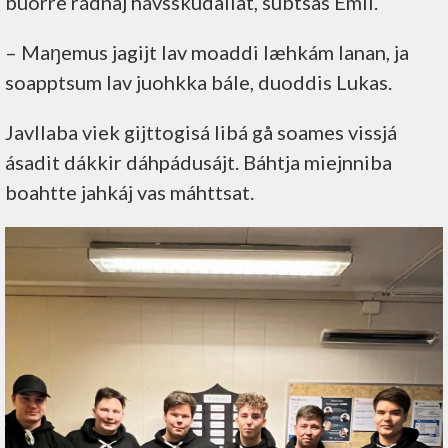
buorre rádnaj hávsskudallat, subtsas Emil.
– Maŋemus jagijt lav moaddi læhkám lanan, ja
soapptsum lav juohkka bále, duoddis Lukas.
Javllaba viek gijttogisá libá gå soames vissjá
ásadit dákkir dáhpádusájt. Báhtja miejnniba
boahtte jahkáj vas máhttsat.