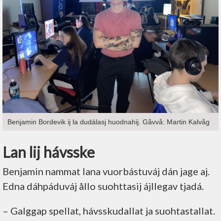
Benjamin Bordevik ij la dudálasj huodnahij. Gåvvå: Martin Kalvåg
Lan lij hávsske
Benjamin nammat lana vuorbástuváj dán jage aj.
Edna dáhpáduváj ållo suohttasij ájllegav tjadá.
– Galggap spellat, hávsskudallat ja suohtastallat.