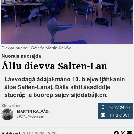
Dievva huonaj. Gåvvå: Martin Kalvåg
Nuorajs nuorajda
Ållu dievva Salten-Lan
Lávvodagá ådåjakmáno 13. biejve tjåhkanin
ålos Salten-Lanaj. Dálla sihti ásadiddje
stuoráp ja buorep sajev sijddabájken.
Skrevet av
75 77 24 50
MARTIN KALVÅG
TIPS OSS!
UNG-Journalist
23.01.2024 19:00
Publisert: