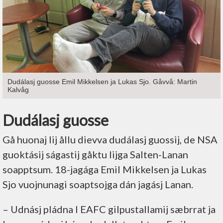
Dudálasj guosse Emil Mikkelsen ja Lukas Sjo. Gåvvå: Martin
Kalvåg
Dudálasj guosse
Gå huonaj lij ållu dievva dudálasj guossij, de NSA
guoktásij ságastij gåktu lijga Salten-Lanan
soapptsum. 18-jagága Emil Mikkelsen ja Lukas
Sjo vuojnunagi soaptsojga dán jagásj Lanan.
– Udnásj pládna l EAFC gilpustallamij sæbrrat ja