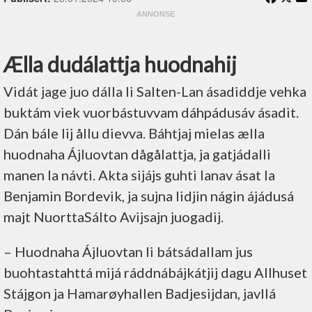
Ælla dudálattja huodnahij
Vidát jage juo dálla li Salten-Lan ásadiddje vehka
buktám viek vuorbástuvvam dáhpádusáv ásadit.
Dán bále lij ållu dievva. Báhtjaj mielas ælla
huodnaha Ájluovtan dågålattja, ja gatjádalli
manen la návti. Akta sijájs guhti lanav ásat la
Benjamin Bordevik, ja sujna lidjin nágin ájádusá
majt NuorttaSálto Avijsajn juogadij.
– Huodnaha Ájluovtan li bátsádallam jus
buohtastahttá mijá ráddnábájkátjij dagu Allhuset
Stájgon ja Hamarøyhallen Badjesijdan, javllá