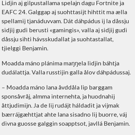
Lidjin aj gilpustallama spelajn dagu Fortnite ja
EAFC 24. Galggap aj suohttasijt hihttit ma ælla
spellamij tjanáduvvam. Dát dáhpádus ij la dåssju
sidjij gudi berusti «gamingis», valla aj sidjij gudi
dåssju sihti hávsskudallat ja suohtastallat,
tjielggi Benjamin.
Moadda máno plánima maŋŋela lidjin báhtja
dudálattja. Valla russtijin galla ålov dáhpádussaj.
– Moadda máno lana åvddåla lip barggam
sponsåvråj, almma internehta, ja huodnahij
åttjudimijn. Ja de lij rudájt háldadit ja vijmak
bærrájgæhttjat ahte lana sisadno lij buorre, váj
divna guosse galggin soapptsot, javllá Benjamin.