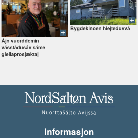
Bygdekinoen hiejteduvvá
Ájn vuorddemin
vásstádusáv sáme
giellaprosjæktaj
Informasjon