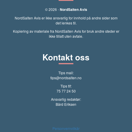
© 2026 -
NordSalten Avis
NordSalten Avis er ikke ansvarlig for innhold på andre sider som
det lenkes til.
Kopiering av materiale fra NordSalten Avis for bruk andre steder er
ikke tillatt uten avtale.
Kontakt oss
Tips mail:
tips@nordsalten.no
Tips tlf:
75 77 24 50
Ansvarlig redaktør:
Bård Eriksen
Personvernvilkår