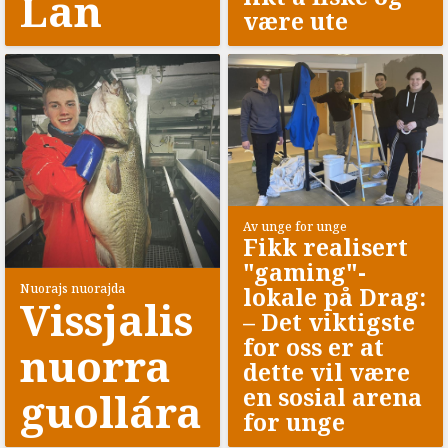
Lan
være ute
Av unge for unge
Fikk realisert
"gaming"-
Nuorajs nuorajda
lokale på Drag:
Vissjalis
–⁠ Det viktigste
for oss er at
nuorra
dette vil være
en sosial arena
guollára
for unge