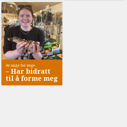
Av unge for unge
–⁠ Har bidratt
til å forme meg