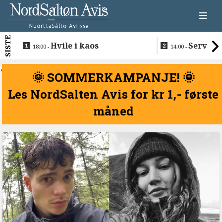
SISTE
Hvile i kaos
Servere
18:00 -
14:00 -
restaurantma
beboerne
<
🌞 SOMMERKAMPANJE! 🌞
Les NordSalten Avis for kr 1,- første
måned