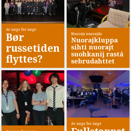
Av unge for unge
Bør
Nuorajs nuorajda
Nuorajkluppa
russetiden
sihti nuorajt
suohkanij rastá
flyttes?
sebrudahttet
Av unge for unge