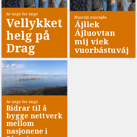
Av unge for unge
Vellykket
Nuorajs nuorajda
Ájllek
helg på
Ájluovtan
mij viek
Drag
vuorbástuváj
Av unge for unge
Bidrar til å
bygge nettverk
mellom
nasjonene i