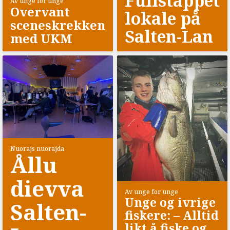
Fullstappet
Av unge for unge
Overvant
lokale på
sceneskrekken
Salten-Lan
med UKM
Nuorajs nuorajda
Ållu
dievva
Av unge for unge
Unge og ivrige
Salten-
fiskere: –⁠ Alltid
likt å fiske og