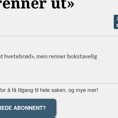
renner ut»
t hvetebrød», men renner bokstavelig
r å få tilgang til hele saken, og mye mer!
REDE ABONNENT?