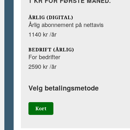
1 KR FOR FØRSTE MÅNED.
ÅRLIG (DIGITAL)
Årlig abonnement på nettavis
1140 kr /år
BEDRIFT (ÅRLIG)
For bedrifter
2590 kr /år
Velg betalingsmetode
Kort