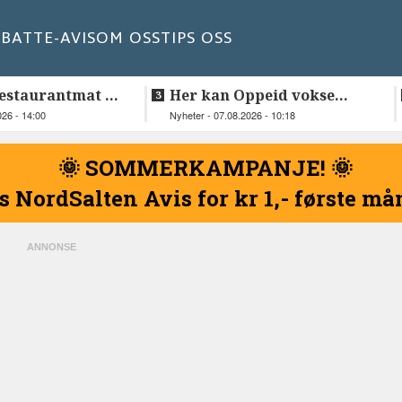
BATT
E-AVIS
OM OSS
TIPS OSS
estaurantmat til
Her kan Oppeid vokse
videre
026 - 14:00
Nyheter - 07.08.2026 - 10:18
🌞 SOMMERKAMPANJE! 🌞
s NordSalten Avis for kr 1,- første m