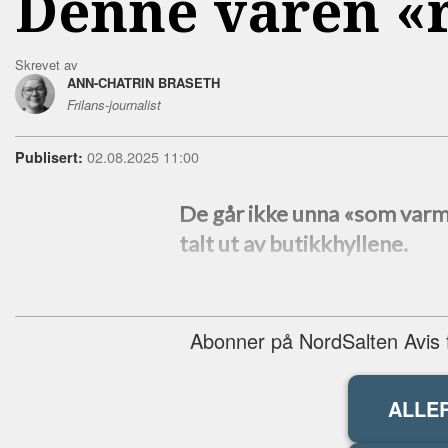
Denne varen «
Skrevet av
ANN-CHATRIN BRASETH
Frilans-journalist
02.08.2025 11:00
Publisert:
De går ikke unna «som varm
talt ut av butikkhyllene.
Abonner på NordSalten Avis fo
ALLE