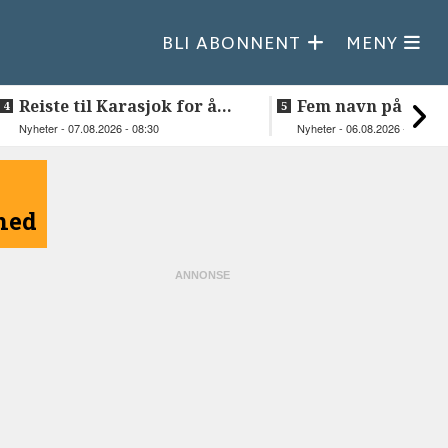
BLI ABONNENT
MENY
Reiste til Karasjok for å
Fem navn på søker
vie Ellen og Johan Anders
til toppjobben i
Nyheter - 07.08.2026 - 08:30
Nyheter - 06.08.2026 - 15:03
Sametinget
åned