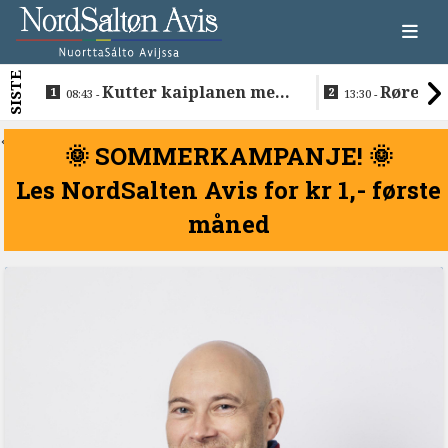
SISTE
Kutter kaiplanen med
Rørende 
08:43 -
13:30 -
flere hundre millioner
Inge på Hel
kroner
<
🌞 SOMMERKAMPANJE! 🌞
Les NordSalten Avis for kr 1,- første
måned