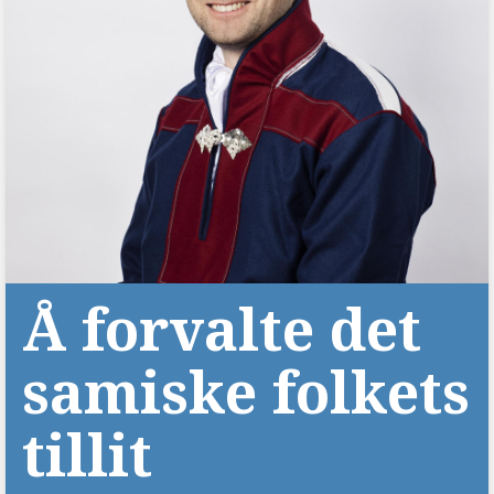
Å forvalte det
samiske folkets
tillit