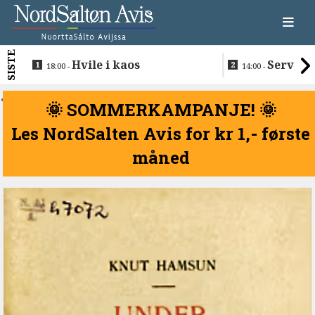
SISTE
Hvile i kaos
Servere
18:00 -
14:00 -
restaurantma
beboerne
<
🌞 SOMMERKAMPANJE! 🌞
Les NordSalten Avis for kr 1,- første
måned