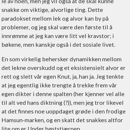
le av noen, men jeg vil også at de skal kunne
snakke om viktige, alvorlige ting. Dette
paradokset mellom lek og alvor kan by på
problemer, og jeg skal være den første til å
innrømme at jeg kan være litt vel kravstor; i
bøkene, men kanskje også i det sosiale livet.
En som virkelig behersker dynamikken mellom
det lekne overskudd og et eksistensielt alvor er
rett og slett vår egen Knut, ja, han ja. Jeg tenkte
at jeg egentlig ikke trengte å trekke frem vår
egen dikter i denne spalten (her kjenner vel alle
til alt ved hans diktning (?)), men jeg tror likevel
at det finnes noe uoppdaget grøde i den frodige
Hamsun-marken, og en skatt det snakkes altfor
lite om er Under høststjærnen.