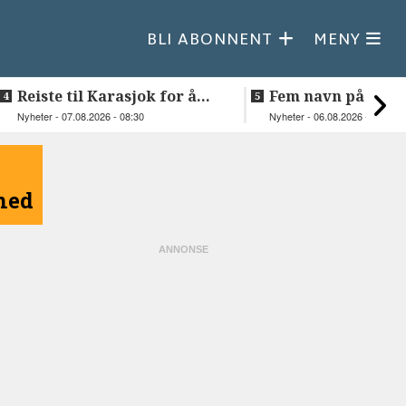
BLI ABONNENT
MENY
Reiste til Karasjok for å
Fem navn på søker
vie Ellen og Johan Anders
til toppjobben i
Nyheter - 07.08.2026 - 08:30
Nyheter - 06.08.2026 - 15:03
Sametinget
åned