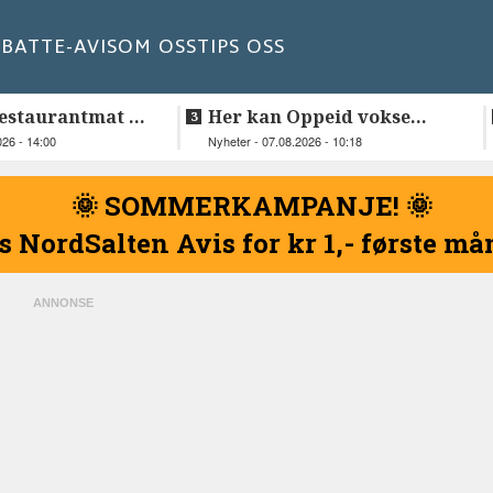
BATT
E-AVIS
OM OSS
TIPS OSS
estaurantmat til
Her kan Oppeid vokse
videre
026 - 14:00
Nyheter - 07.08.2026 - 10:18
🌞 SOMMERKAMPANJE! 🌞
s NordSalten Avis for kr 1,- første m