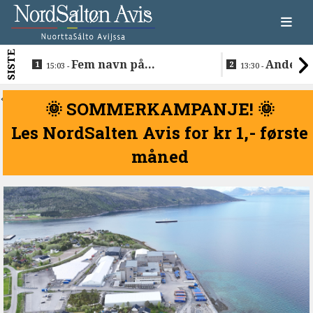
SISTE
Fem navn på
Anders 
15:03 -
13:30 -
søkerlisten til toppjobben
teknologise
i Sametinget
Lakså
<
🌞 SOMMERKAMPANJE! 🌞
Les NordSalten Avis for kr 1,- første
måned