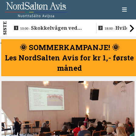
SISTE
Skokkelvågen ved
Hvile i 
10:00 -
18:00 -
Buvåg
<
🌞 SOMMERKAMPANJE! 🌞
Les NordSalten Avis for kr 1,- første
måned