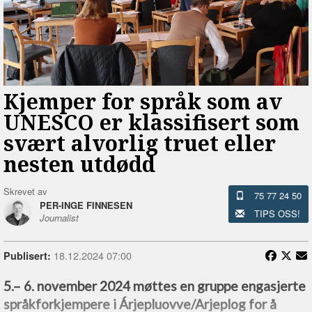
Kjemper for språk som av
UNESCO er klassifisert som
svært alvorlig truet eller
nesten utdødd
Skrevet av
75 77 24 50
PER-INGE FINNESEN
TIPS OSS!
Journalist
18.12.2024 07:00
Publisert:
5.–⁠ 6. november 2024 møttes en gruppe engasjerte
språkforkjempere i Árjepluovve/Arjeplog for å