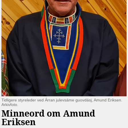
Tidligere styreleder ved Árran julevsáme guovdásj, Amund Eriksen.
Arkivfoto.
Minneord om Amund
Eriksen