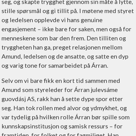
seg, og skapte trygghet gjennom sin måte å lytte,
stille spørsmål og gi tillit på. I møtene med styret
og ledelsen opplevde vi hans genuine
engasjement – ikke bare for saken, men også for
menneskene som bar den frem. Den tilliten og
tryggheten han ga, preget relasjonen mellom
Amund, ledelsen og de ansatte, og satte en dyp
og varig tone for samarbeidet på Árran.
Selv om vi bare fikk en kort tid sammen med
Amund som styreleder for Árran julevsáme
guovdásj AS, rakk han å sette dype spor etter
seg. Han tok rollen med alvor og ydmykhet, og
var tydelig på hvilken rolle Árran bør spille som
kunnskapsinstitusjon og samisk ressurs – for
framtiden, for folket og for fagmiljøet. Han