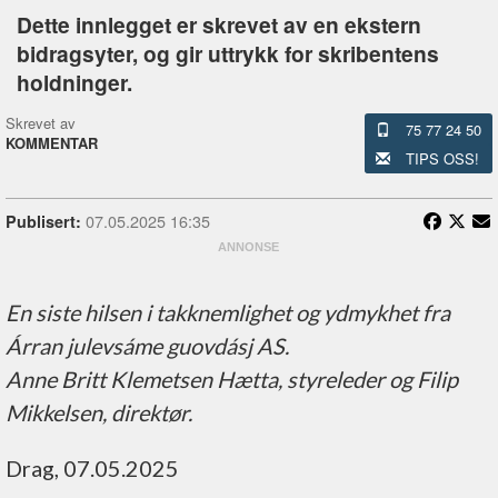
Dette innlegget er skrevet av en ekstern
bidragsyter, og gir uttrykk for skribentens
holdninger.
Skrevet av
75 77 24 50
KOMMENTAR
TIPS OSS!
07.05.2025 16:35
Publisert:
En siste hilsen i takknemlighet og ydmykhet fra
Árran julevsáme guovdásj AS.
Anne Britt Klemetsen Hætta, styreleder og Filip
Mikkelsen, direktør.
Drag, 07.05.2025