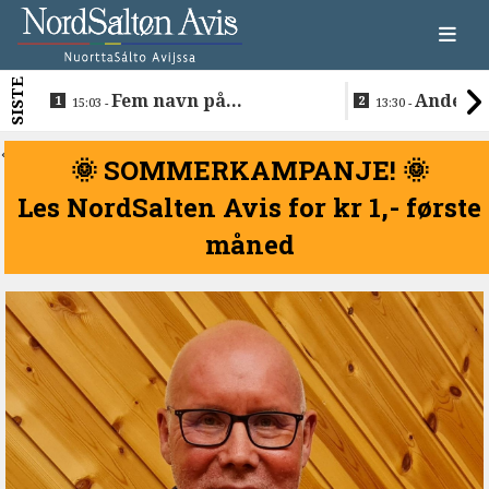
SISTE
Fem navn på
Anders 
15:03 -
13:30 -
søkerlisten til toppjobben
teknologise
i Sametinget
Lakså
<
🌞 SOMMERKAMPANJE! 🌞
Les NordSalten Avis for kr 1,- første
måned