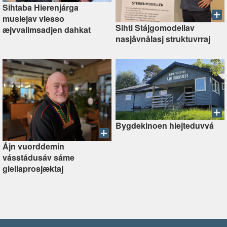
Sihtaba Hierenjárga
musiejav viesso
Sihti Stájgomodellav
æjvvalimsadjen dahkat
nasjåvnålasj struktuvrraj
Bygdekinoen hiejteduvvá
Ájn vuorddemin
vásstádusáv sáme
giellaprosjæktaj