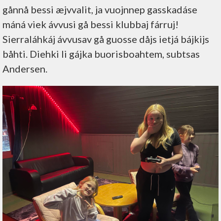
gånnå bessi æjvvalit, ja vuojnnep gasskadáse
máná viek ávvusi gå bessi klubbaj fárruj!
Sierraláhkáj ávvusav gå guosse dåjs ietjá bájkijs
båhti. Diehki li gájka buorisboahtem, subtsas
Andersen.