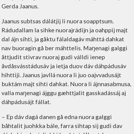
Gerda Jaanus.
Jaanus subtsas dálátjij li nuora soapptsum.
Rádudallam la sihke nuorajrádijn ja oahppij majt
dal ájn sihti, ja gåktu fálaldagáv máhttá dahkat
nav buoragin gå ber máhttelis. Maŋenagi galggi
åttjudit stivrav nuoraj gudi válldi ienep
åvdåsvásstádusáv ja ietja duov dáv dáhpádusáv
hihttiji. Jaanus javllá nuora li juo oajvvadusájt
buktám majt sihti dahkat. Nuora li ájnnasabmusa,
valla maŋenagi ájggu gæhttjalit gasskadássáj aj
dáhpádusájt fállat.
– Ep dáv dagá danen gå edna nuora galggi
båhtalit juohkka bále, farra sihtap sij gudi dav