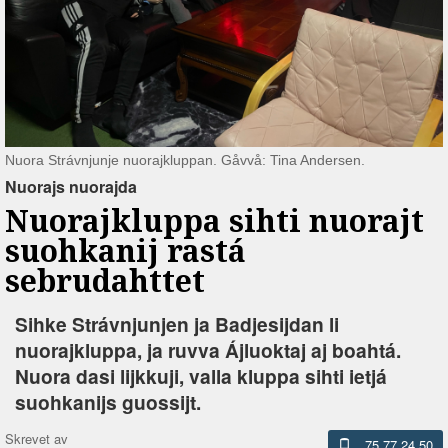
Nuora Strávnjunje nuorajkluppan. Gåvvå: Tina Andersen.
Nuorajs nuorajda
Nuorajkluppa sihti nuorajt
suohkanij rastá
sebrudahttet
Sihke Strávnjunjen ja Badjesijdan li
nuorajkluppa, ja ruvva Ájluoktaj aj boahtá.
Nuora dasi lijkkuji, valla kluppa sihti ietjá
suohkanijs guossijt.
Skrevet av
75 77 24 50