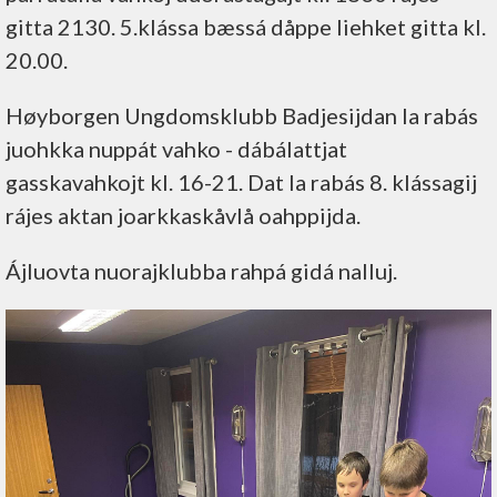
gitta 2130. 5.klássa bæssá dåppe liehket gitta kl.
20.00.
Høyborgen Ungdomsklubb Badjesijdan la rabás
juohkka nuppát vahko - dábálattjat
gasskavahkojt kl. 16-21. Dat la rabás 8. klássagij
rájes aktan joarkkaskåvlå oahppijda.
Ájluovta nuorajklubba rahpá gidá nalluj.