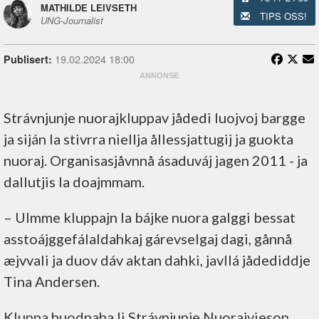
MATHILDE LEIVSETH
TIPS OSS!
UNG-Journalist
19.02.2024 18:00
Publisert:
Strávnjunje nuorajkluppav jådedi luojvoj bargge
ja siján la stivrra niellja ållessjattugij ja guokta
nuoraj. Organisasjåvnnå ásaduváj jagen 2011 - ja
dallutjis la doajmmam.
– Ulmme kluppajn la bájke nuora galggi bessat
asstoájggefálaldahkaj gárevselgaj dagi, gånnå
æjvvali ja duov dáv aktan dahki, javllá jådediddje
Tina Andersen.
Kluppa huodnaha li Strávnjunje Nuorajvieson.