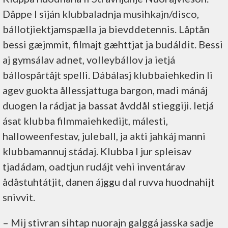
Dåppe l siján klubbaladnja musihkajn/disco,
bállotjiektjamspælla ja bievddetennis. Låptån
bessi gæjmmit, filmajt gæhttjat ja budáldit. Bessi
aj gymsálav adnet, volleybállov ja ietjá
bállospårtåjt spelli. Dábálasj klubbaiehkedin li
agev guokta ållessjattuga bargon, madi mánáj
duogen la rádjat ja bassat åvddål stieggiji. Ietjá
ásat klubba filmmaiehkedijt, málesti,
halloweenfestav, juleball, ja akti jahkáj manni
klubbamannuj stádaj. Klubba l jur spleisav
tjadádam, oadtjun rudájt vehi inventárav
ådåstuhtátjit, danen ájggu dal ruvva huodnahijt
snivvit.
– Mij stivran sihtap nuorajn galggá jasska sadje