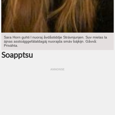
Sara Horn guhti l nuoraj åvdåstiddje Strávnjunjen. Suv mielas la
ájnas asstoájggefálaldagáj nuorajda smáv bájkijn. Gåvvå:
Priváhta.
Soapptsu