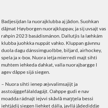
Badjesijdan la nuorajklubba aj jådon. Suohkan
dåjmat Høyborgen nuorajkluppav, ja sij uvsajt vas
rahpin 2023 basádismánon. Dallutjis la læhkám
klubba juohkka nuppát vahko. Kluppan gávnnu
duola dagu dánssimguolbbe, biljard, airhockey,
spela ja x-box. Nuora ietja mierredi majt sihti
muhtem iehkeda dahkat, valla nuorajbargge l
agev dåppe sijá siegen.
– Nuora sihti ienep æjvvalimsajijt ja
asstoájggefálaldagájt. Oahppe gudi e nav
moadda rádnajt iejvvi skåvlå maŋŋela bessi
iehtjádij siegen liehket dálla, javllá jådediddje