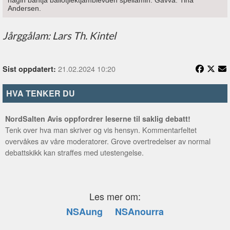
nágin báhtja bállotjiektjambievden spellamin. Gåvvå: Tina
Andersen.
Jårggålam: Lars Th. Kintel
21.02.2024 10:20
Sist oppdatert:
HVA TENKER DU
NordSalten Avis oppfordrer leserne til saklig debatt!
Tenk over hva man skriver og vis hensyn. Kommentarfeltet
overvåkes av våre moderatorer. Grove overtredelser av normal
debattskikk kan straffes med utestengelse.
Les mer om:
NSAung
NSAnourra