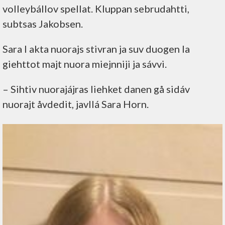
volleybállov spellat. Kluppan sebrudahtti,
subtsas Jakobsen.
Sara l akta nuorajs stivran ja suv duogen la
giehttot majt nuora miejnniji ja sávvi.
– Sihtiv nuorajájras liehket danen gå sidáv
nuorajt åvdedit, javllá Sara Horn.