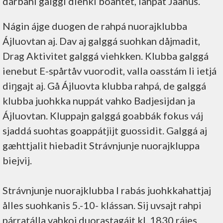
dárbahi galggi diehki boahtet, låhpat Jaanus.
Nágin ájge duogen de rahpá nuorajklubba
Ájluovtan aj. Dav aj galggá suohkan dåjmadit,
Drag Aktivitet galggá viehkken. Klubba galggá
ienebut E-spårtåv vuorodit, valla oasstám li ietjá
diŋgajt aj. Gå Ájluovta klubba rahpá, de galggá
klubba juohkka nuppát vahko Badjesijdan ja
Ájluovtan. Kluppajn galggá goabbák fokus váj
sjaddá suohtas goappátjijt guossidit. Galggá aj
gæhttjalit hiebadit Strávnjunje nuorajkluppa
biejvij.
Strávnjunje nuorajklubba l rabás juohkkahattjaj
ålles suohkanis 5.-10- klássan. Sij uvsajt rahpi
párratálla vahkoj duorastagájt kl. 1830 rájes