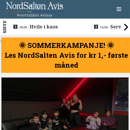
SISTE
Hvile i kaos
Servere
18:00 -
14:00 -
restaurantma
beboerne
<
🌞 SOMMERKAMPANJE! 🌞
Les NordSalten Avis for kr 1,- første
måned