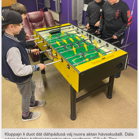
Kluppajn li duot dát dáhpádusá váj nuora aktan hávsskudalli. Dála