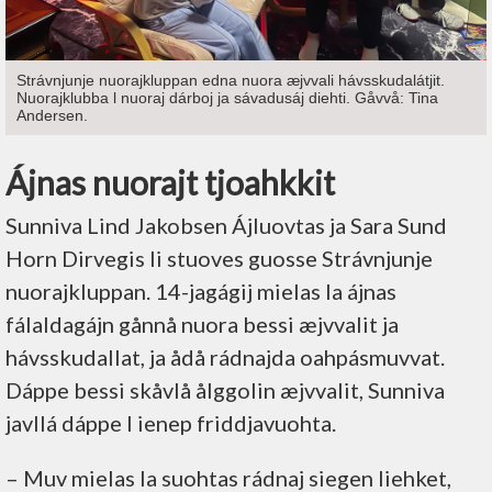
Strávnjunje nuorajkluppan edna nuora æjvvali hávsskudalátjit.
Nuorajklubba l nuoraj dárboj ja sávadusáj diehti. Gåvvå: Tina
Andersen.
Ájnas nuorajt tjoahkkit
Sunniva Lind Jakobsen Ájluovtas ja Sara Sund
Horn Dirvegis li stuoves guosse Strávnjunje
nuorajkluppan. 14-jagágij mielas la ájnas
fálaldagájn gånnå nuora bessi æjvvalit ja
hávsskudallat, ja ådå rádnajda oahpásmuvvat.
Dáppe bessi skåvlå ålggolin æjvvalit, Sunniva
javllá dáppe l ienep friddjavuohta.
– Muv mielas la suohtas rádnaj siegen liehket,