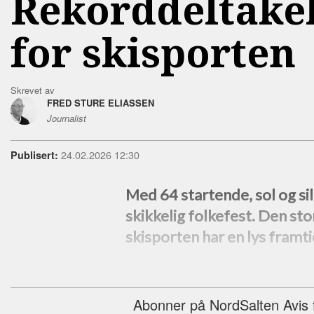
Rekorddeltakel
for skisporten
Skrevet av
FRED STURE ELIASSEN
Journalist
24.02.2026 12:30
Publisert:
Med 64 startende, sol og si
skikkelig folkefest. Den sto
skisporten har en lys framti
Abonner på NordSalten Avis fo