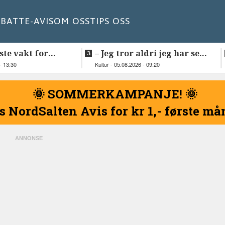
BATT
E-AVIS
OM OSS
TIPS OSS
ste vakt for
–⁠ Jeg tror aldri jeg har sett
elnessund-kaia
så vakker natur
- 13:30
Kultur - 05.08.2026 - 09:20
🌞 SOMMERKAMPANJE! 🌞
s NordSalten Avis for kr 1,- første m