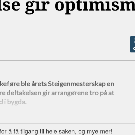
se gir optimis
lkeføre ble årets Steigenmesterskap en
re deltakelsen gir arrangørene tro på at
d i bygda.
r å få tilgang til hele saken, og mye mer!