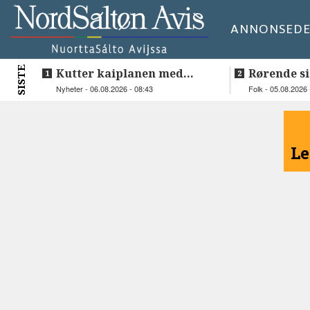
ANNONSE
DE
SISTE
Kutter kaiplanen med
Rørende si
flere hundre millioner
Inge på H
Nyheter - 06.08.2026 - 08:43
Folk - 05.08.2026 
kroner
<
Le