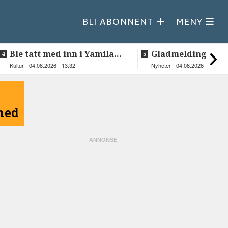
BLI ABONNENT
MENY
Ble tatt med inn i Yamilas
Gladmelding fra
særegne lydverden
Steigentunet: Kan
Kultur - 04.08.2026 - 13:32
Nyheter - 04.08.2026 - 08:30
åpnet igjen
åned