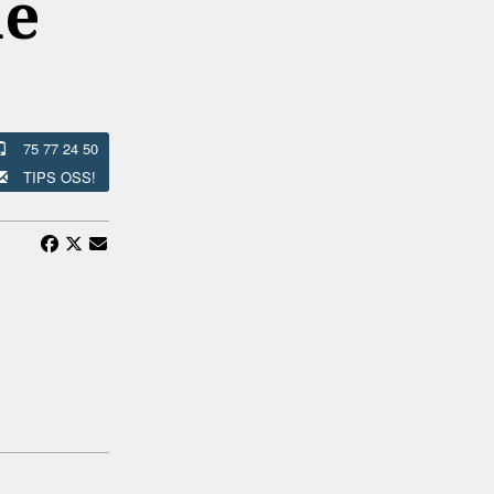
me
75 77 24 50
TIPS OSS!