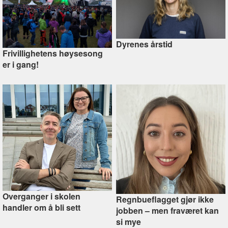
Dyrenes årstid
Frivillighetens høysesong
er i gang!
Overganger i skolen
Regnbueflagget gjør ikke
handler om å bli sett
jobben –⁠ men fraværet kan
si mye