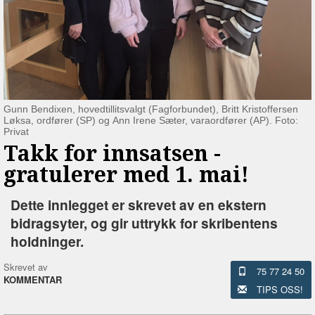
Gunn Bendixen, hovedtillitsvalgt (Fagforbundet), Britt Kristoffersen
Løksa, ordfører (SP) og Ann Irene Sæter, varaordfører (AP). Foto:
Privat
Takk for innsatsen -
gratulerer med 1. mai!
Dette innlegget er skrevet av en ekstern
bidragsyter, og gir uttrykk for skribentens
holdninger.
Skrevet av
75 77 24 50
KOMMENTAR
TIPS OSS!