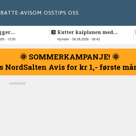
BATT
E-AVIS
OM OSS
TIPS OSS
gger
Kutter kaiplanen med
elskap fra
flere hundre millioner
026 - 13:30
Nyheter - 06.08.2026 - 08:43
kroner
🌞 SOMMERKAMPANJE! 🌞
s NordSalten Avis for kr 1,- første m