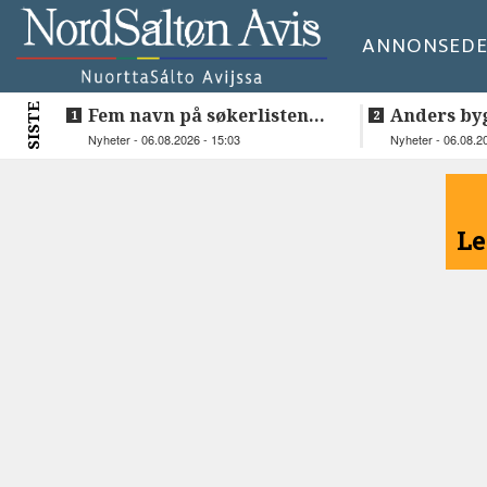
ANNONSE
DE
SISTE
Fem navn på søkerlisten
Anders by
til toppjobben i
teknologis
Nyheter - 06.08.2026 - 15:03
Nyheter - 06.08.2
Sametinget
Lakså
<
Le