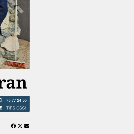
rran
75 77 24 50
TIPS OSS!