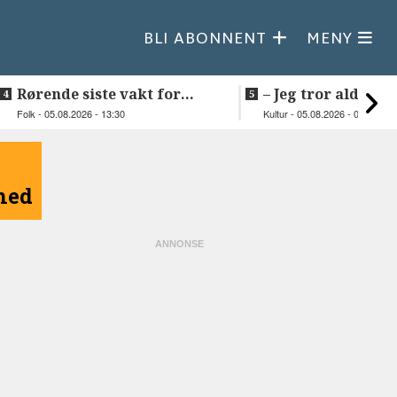
BLI ABONNENT
MENY
Rørende siste vakt for
–⁠ Jeg tror aldri je
Inge på Helnessund-kaia
så vakker natur
Folk - 05.08.2026 - 13:30
Kultur - 05.08.2026 - 09:20
åned