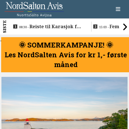
SISTE
Reiste til Karasjok for
Fem nav
08:30 -
15:03 -
å vie Ellen og Johan
søkerlisten 
Anders
i Sametinge
<
🌞 SOMMERKAMPANJE! 🌞
Les NordSalten Avis for kr 1,- første
måned