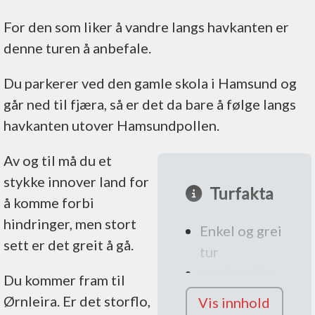
For den som liker å vandre langs havkanten er
denne turen å anbefale.
Du parkerer ved den gamle skola i Hamsund og
går ned til fjæra, så er det da bare å følge langs
havkanten utover Hamsundpollen.
Av og til må du et
stykke innover land for
Turfakta
å komme forbi
hindringer, men stort
Enkel og grei
sett er det greit å gå.
tur
noe lang (ca
Du kommer fram til
5 km)
Ørnleira. Er det storflo,
Vis innhold
passer for