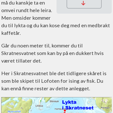
må du kanskje ta en
turvante
omvei rundt hele leira.
barn
Men omsider kommer
parker ved
du til lykta og du kan kose deg med en medbrakt
skola i
kaffetår.
Hamsund
Går du noen meter til, kommer du til
Skratnesvatnet som kan by på en dukkert hvis
været tillater det.
Her i Skratnesvatnet ble det tidligere skåret is
som ble skipet til Lofoten for ising av fisk. Du
kan ennå finne rester av dette anlegget.