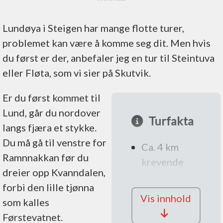
Lundøya i Steigen har mange flotte turer,
problemet kan være å komme seg dit. Men hvis
du først er der, anbefaler jeg en tur til Steintuva
eller Fløta, som vi sier på Skutvik.
Er du først kommet til
Lund, går du nordover
Turfakta
langs fjæra et stykke.
Du må gå til venstre for
Ca. 4 km
Ramnnakkan før du
krevende
dreier opp Kvanndalen,
topptur
forbi den lille tjønna
703
Vis innhold
som kalles
høydemetre
Førstevatnet.
Fin tur for