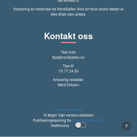
det lenkes til.
Kopiering av materiale fra NordSalten Avis for bruk andre steder er
ikke tillatt uten avtale.
Kontakt oss
Tips mail:
tips@nordsalten.no
Tips tlf:
75 77 24 50
Ansvarlig redaktør:
Bård Eriksen
Personvernvilkår
Vi følger Vær varsom-plakaten
Publiseringsløsning fra
Lynx Publishing AS
Nattmodus