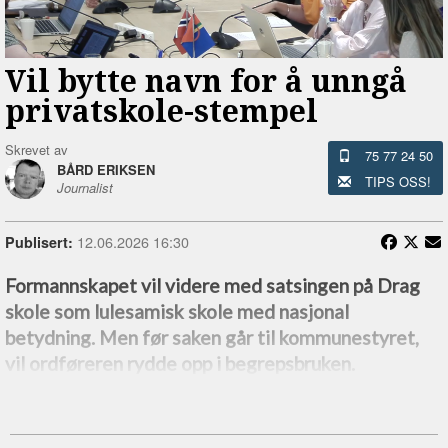
Vil bytte navn for å unngå
privatskole-stempel
Skrevet av
75 77 24 50
BÅRD ERIKSEN
TIPS OSS!
Journalist
12.06.2026 16:30
Publisert:
Formannskapet vil videre med satsingen på Drag
skole som lulesamisk skole med nasjonal
betydning. Men før saken går til kommunestyret,
vil ordføreren rydde opp i begrepsbruken.