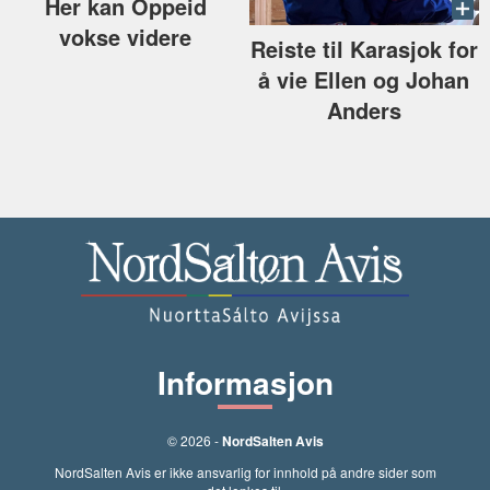
Her kan Oppeid
vokse videre
Reiste til Karasjok for
å vie Ellen og Johan
Anders
Informasjon
© 2026 -
NordSalten Avis
NordSalten Avis er ikke ansvarlig for innhold på andre sider som