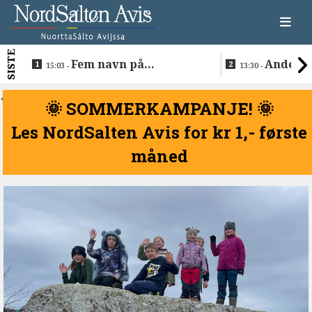
SISTE
Fem navn på
Anders 
15:03 -
13:30 -
søkerlisten til toppjobben
teknologise
i Sametinget
Lakså
<
🌞 SOMMERKAMPANJE! 🌞
Les NordSalten Avis for kr 1,- første
måned