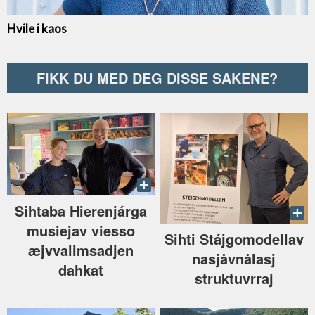
FIKK DU MED DEG DISSE SAKENE?
Sihtaba Hierenjárga
musiejav viesso
Sihti Stájgomodellav
æjvvalimsadjen
nasjåvnålasj
dahkat
struktuvrraj