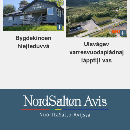
Bygdekinoen
Ulsvágev
hiejteduvvá
varresvuodapládnaj
låpptiji vas