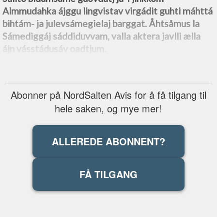
Almmudahka ájggu lingvistav virgádit guhti máhttá
bihtám- ja julevsámegielaj barggat. Åhtsåmus la
Sámediggáj sáddiduvvam, valla aktera javlli ælla
ájn vásstádusáv oadtjum.
Abonner på NordSalten Avis for å få tilgang til
hele saken, og mye mer!
ALLEREDE ABONNENT?
FÅ TILGANG