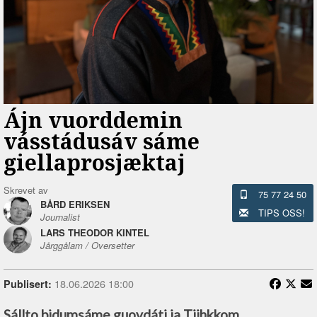
Ájn vuorddemin
vásstádusáv sáme
giellaprosjæktaj
Skrevet av
75 77 24 50
BÅRD ERIKSEN
TIPS OSS!
Journalist
LARS THEODOR KINTEL
Jårggålam / Oversetter
18.06.2026 18:00
Publisert:
Sállto bidumsáme guovdátj ja Tjihkkom