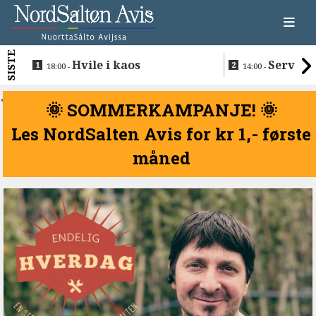
SISTE
Hvile i kaos
Servere
18:00 -
14:00 -
restaurantma
beboerne
<
🌞 SOMMERKAMPANJE! 🌞
Les NordSalten Avis for kr 1,- første
måned