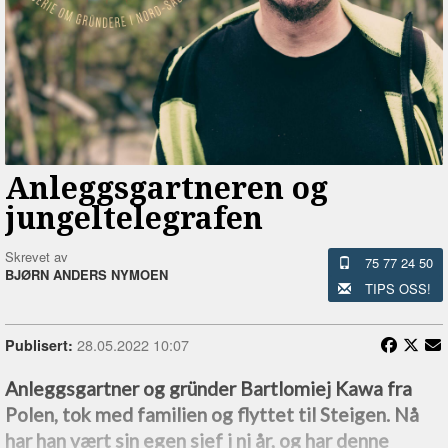
Anleggsgartneren og
jungeltelegrafen
Skrevet av
75 77 24 50
BJØRN ANDERS NYMOEN
TIPS OSS!
28.05.2022 10:07
Publisert:
Anleggsgartner og gründer Bartlomiej Kawa fra
Polen, tok med familien og flyttet til Steigen. Nå
har han vært sin egen sjef i ni år, og har denne