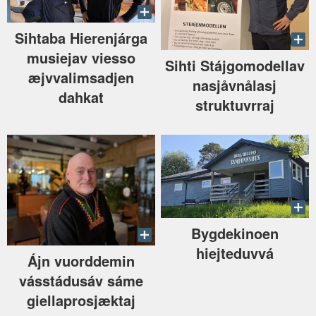
Sihtaba Hierenjárga
musiejav viesso
Sihti Stájgomodellav
æjvvalimsadjen
nasjåvnålasj
dahkat
struktuvrraj
Bygdekinoen
hiejteduvvá
Ájn vuorddemin
vásstádusáv sáme
giellaprosjæktaj