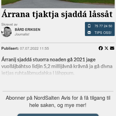
Árrana tjaktja sjaddá låssåt
Skrevet av
75 77 24 50
BÅRD ERIKSEN
TIPS OSS!
Journalist
07.07.2022 11:55
Publisert:
Árranij sjaddá stuorra noaden gå 2021 jage
vuollájbáhtso lidjin 5,2 millijåvnå kråvnå ja gå divna
ietjas ruhtaåbmudahka l láhppum.
Abonner på NordSalten Avis for å få tilgang til
hele saken, og mye mer!