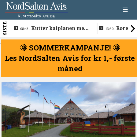
SISTE
Kutter kaiplanen med
Rørende 
08:43 -
13:30 -
flere hundre millioner
Inge på Hel
kroner
<
🌞 SOMMERKAMPANJE! 🌞
Les NordSalten Avis for kr 1,- første
måned