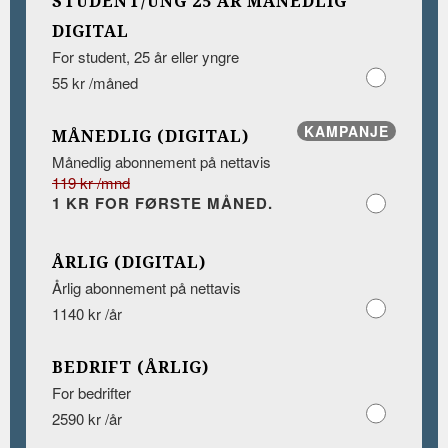
STUDENT/UNG 25 ÅR MÅNEDLIG
DIGITAL
For student, 25 år eller yngre
55 kr /måned
KAMPANJE
MÅNEDLIG (DIGITAL)
Månedlig abonnement på nettavis
119 kr /mnd
1 KR FOR FØRSTE MÅNED.
ÅRLIG (DIGITAL)
Årlig abonnement på nettavis
1140 kr /år
BEDRIFT (ÅRLIG)
For bedrifter
2590 kr /år