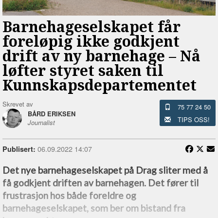
Barnehageselskapet får
foreløpig ikke godkjent
drift av ny barnehage –⁠ Nå
løfter styret saken til
Kunnskapsdepartementet
Skrevet av
75 77 24 50
BÅRD ERIKSEN
TIPS OSS!
Journalist
06.09.2022 14:07
Publisert:
Det nye barnehageselskapet på Drag sliter med å
få godkjent driften av barnehagen. Det fører til
frustrasjon hos både foreldre og
barnehageselskapet, som ber om bistand fra