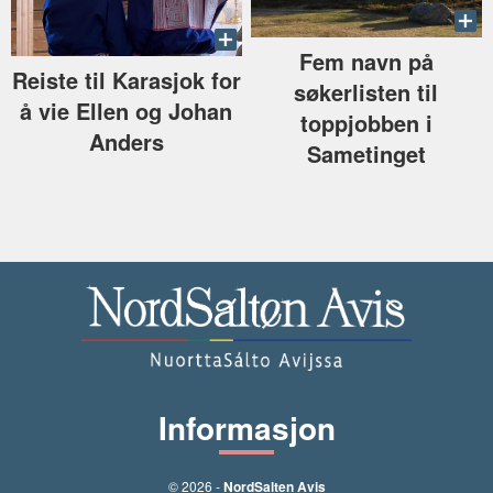
Fem navn på
Reiste til Karasjok for
søkerlisten til
å vie Ellen og Johan
toppjobben i
Anders
Sametinget
Informasjon
© 2026 -
NordSalten Avis