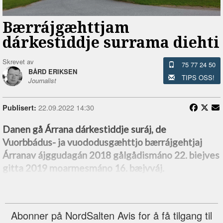
Bærrájgæhttjam
dárkestiddje surrama diehti
Skrevet av
75 77 24 50
BÅRD ERIKSEN
TIPS OSS!
Journalist
22.09.2022 14:30
Publisert:
Danen gå Árrana dárkestiddje suráj, de
Vuorbbádus- ja vuododusgæhttjo bærrájgehtjaj
Árranav ájggudagán 2018 gålgådismáno 22. biejves
gitta 2019 moarmesmáno 16. bæjvváj.
Abonner på NordSalten Avis for å få tilgang til