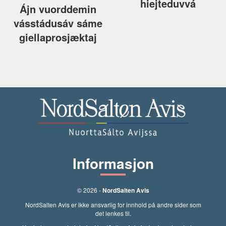
hiejteduvvá
Ájn vuorddemin
vásstádusáv sáme
giellaprosjæktaj
Informasjon
© 2026 -
NordSalten Avis
NordSalten Avis er ikke ansvarlig for innhold på andre sider som
det lenkes til.