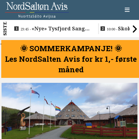
SISTE
«Nye» Tysfjord Sang &
Skokkel
23:45 -
10:00 -
Sement hyllet sin avdøde
Buvåg
trommis
<
🌞 SOMMERKAMPANJE! 🌞
Les NordSalten Avis for kr 1,- første
måned