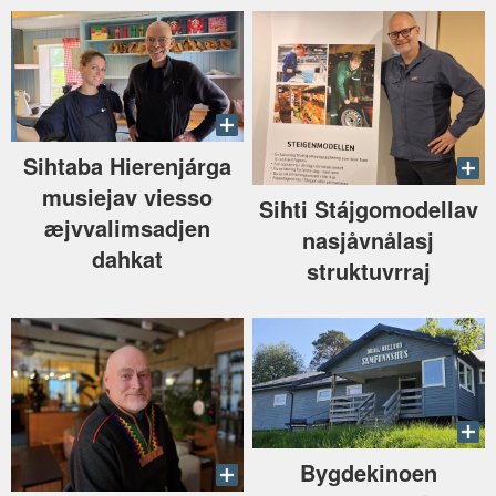
Sihtaba Hierenjárga
musiejav viesso
Sihti Stájgomodellav
æjvvalimsadjen
nasjåvnålasj
dahkat
struktuvrraj
Bygdekinoen