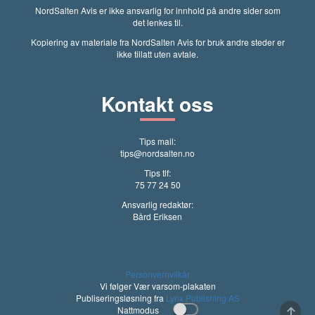
NordSalten Avis er ikke ansvarlig for innhold på andre sider som
det lenkes til.
Kopiering av materiale fra NordSalten Avis for bruk andre steder er
ikke tillatt uten avtale.
Kontakt oss
Tips mail:
tips@nordsalten.no
Tips tlf:
75 77 24 50
Ansvarlig redaktør:
Bård Eriksen
Personvernvilkår
Vi følger Vær varsom-plakaten
Publiseringsløsning fra
Lynx Publishing AS
Nattmodus