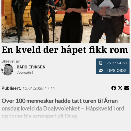
En kveld der håpet fikk rom
Skrevet av
75 77 24 50
BÅRD ERIKSEN
TIPS OSS!
Journalist
15.01.2026 17:11
Publisert:
Over 100 mennesker hadde tatt turen til Árran
onsdag kveld da Doajvvoiehket –⁠ Håpskveld i ord
og toner ble arrangert på Drag.