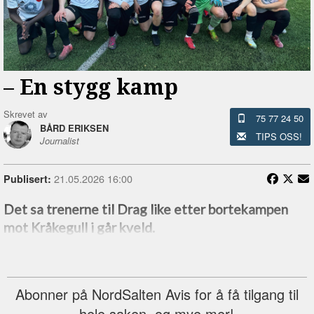
–⁠ En stygg kamp
Skrevet av
75 77 24 50
BÅRD ERIKSEN
TIPS OSS!
Journalist
21.05.2026 16:00
Publisert:
Det sa trenerne til Drag like etter bortekampen
mot Kråkegull i går kveld.
Abonner på NordSalten Avis for å få tilgang til
hele saken, og mye mer!