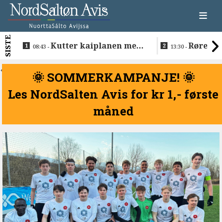
SISTE
Kutter kaiplanen med
Rørende 
08:43 -
13:30 -
flere hundre millioner
Inge på Hel
kroner
<
🌞 SOMMERKAMPANJE! 🌞
Les NordSalten Avis for kr 1,- første
måned